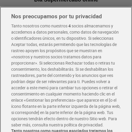
Nos preocupamos por tu privacidad
Pide hoy, recibe hoy
Entrega rápida y en la franja horaria que mejor te venga.
Tanto nosotros como nuestros
4
socios almacenamos y
accedemos a datos personales, como datos de navegación
o identificadores únicos, en tu dispositivo. Si seleccionas
Envío gratis por compras superiores a 100€
Aceptar todas, estarás permitiendo que las tecnologías de
Envío estandar por 4,99€
rastreo apoyen los propósitos que se muestran en
«nosotros y nuestros socios tratamos datos para
Glovo y Uber Eats
proporcionar». Si seleccionas Rechazar todas o retiras tu
Solicita tu factura de Glovo o Uber Eats
consentimiento, los deshabilitarás. Si se deshabilitan los
rastreadores, parte del contenido y los anuncios que ves
podrían dejar de ser relevantes para ti. Puedes volver a
Únete al CLUB Dia
acceder a este menú para cambiar tus opciones o retirar el
Disfruta las ventajas y ofertas exclusivas.
consentimiento en cualquier momento haciendo clic en el
Descárgate la APP Dia
enlace «Gestionar las preferencias» que aparece en el [o el
ícono flotante en la parte inferior izquierda de la página web,
Folletos y Tiendas
si corresponde] en la parte inferior de la página web. Tus
Descubre las mejores ofertas y busca tu tienda más cercana
opciones tendrán efecto dentro de nuestro Sitio web. Para
saber más, consulta nuestra política de privacidad.
Tanto nosotros como nuestros asociados tratamos los
Tarjeta MaX Dia