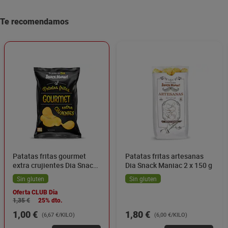
Te recomendamos
Patatas fritas gourmet
Patatas fritas artesanas
extra crujientes Dia Snack
Dia Snack Maniac 2 x 150 g
Maniac 150 g
Sin gluten
Sin gluten
Oferta CLUB Dia
1,35 €
25% dto.
1,00 €
1,80 €
(6,67 €/KILO)
(6,00 €/KILO)