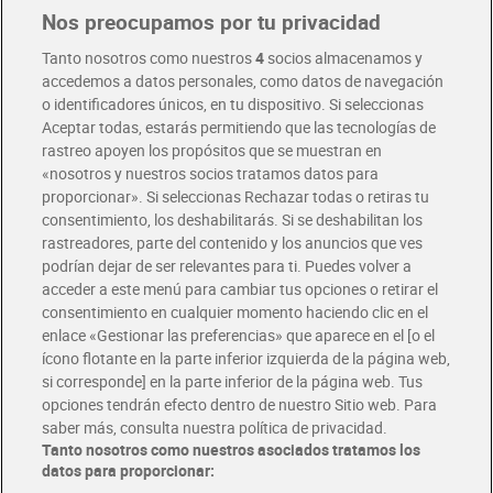
Nos preocupamos por tu privacidad
Pide hoy, recibe hoy
Entrega rápida y en la franja horaria que mejor te venga.
Tanto nosotros como nuestros
4
socios almacenamos y
accedemos a datos personales, como datos de navegación
o identificadores únicos, en tu dispositivo. Si seleccionas
Envío gratis por compras superiores a 100€
Aceptar todas, estarás permitiendo que las tecnologías de
Envío estandar por 4,99€
rastreo apoyen los propósitos que se muestran en
«nosotros y nuestros socios tratamos datos para
Glovo y Uber Eats
proporcionar». Si seleccionas Rechazar todas o retiras tu
Solicita tu factura de Glovo o Uber Eats
consentimiento, los deshabilitarás. Si se deshabilitan los
rastreadores, parte del contenido y los anuncios que ves
podrían dejar de ser relevantes para ti. Puedes volver a
Únete al CLUB Dia
acceder a este menú para cambiar tus opciones o retirar el
Disfruta las ventajas y ofertas exclusivas.
consentimiento en cualquier momento haciendo clic en el
Descárgate la APP Dia
enlace «Gestionar las preferencias» que aparece en el [o el
ícono flotante en la parte inferior izquierda de la página web,
Folletos y Tiendas
si corresponde] en la parte inferior de la página web. Tus
Descubre las mejores ofertas y busca tu tienda más cercana
opciones tendrán efecto dentro de nuestro Sitio web. Para
saber más, consulta nuestra política de privacidad.
Tanto nosotros como nuestros asociados tratamos los
Tarjeta MaX Dia
Te devuelve hasta 8€/mes de tus compras.
datos para proporcionar:
¡Solicita tu tarjeta de crédito aquí!