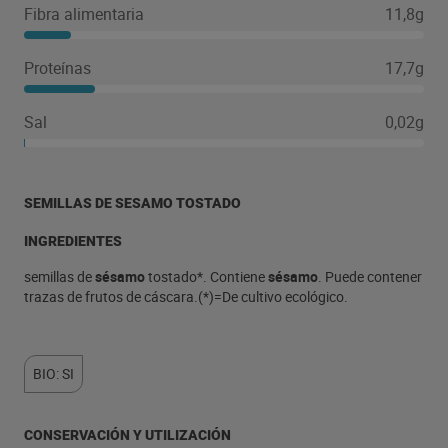
Fibra alimentaria
11,8g
Proteínas
17,7g
Sal
0,02g
SEMILLAS DE SESAMO TOSTADO
INGREDIENTES
semillas de
sésamo
tostado*. Contiene
sésamo
. Puede contener
trazas de frutos de cáscara.(*)=De cultivo ecológico.
BIO: SI
CONSERVACIÓN Y UTILIZACIÓN