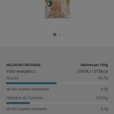
VALOR NUTRICIONAL
Valores por 100g
Valor energético
2397kJ
/
573kcal
Grasas
49,7g
de las cuales saturadas
6,9g
Hidratos de Carbono
23,45g
de los cuales azúcares
0,3g