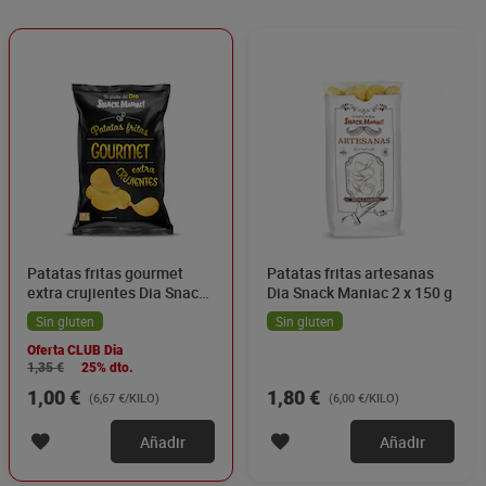
Patatas fritas gourmet
Patatas fritas artesanas
extra crujientes Dia Snack
Dia Snack Maniac 2 x 150 g
Maniac 150 g
Sin gluten
Sin gluten
Oferta CLUB Dia
1,35 €
25% dto.
1,00 €
1,80 €
(6,67 €/KILO)
(6,00 €/KILO)
Añadir
Añadir