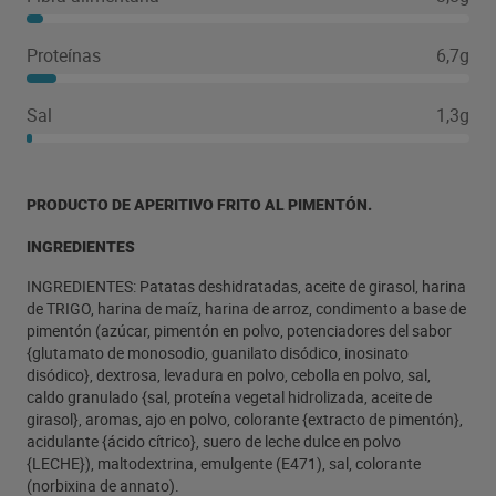
Proteínas
6,7g
Sal
1,3g
PRODUCTO DE APERITIVO FRITO AL PIMENTÓN.
INGREDIENTES
INGREDIENTES: Patatas deshidratadas, aceite de girasol, harina
de TRIGO, harina de maíz, harina de arroz, condimento a base de
pimentón (azúcar, pimentón en polvo, potenciadores del sabor
{glutamato de monosodio, guanilato disódico, inosinato
disódico}, dextrosa, levadura en polvo, cebolla en polvo, sal,
caldo granulado {sal, proteína vegetal hidrolizada, aceite de
girasol}, aromas, ajo en polvo, colorante {extracto de pimentón},
acidulante {ácido cítrico}, suero de leche dulce en polvo
{LECHE}), maltodextrina, emulgente (E471), sal, colorante
(norbixina de annato).