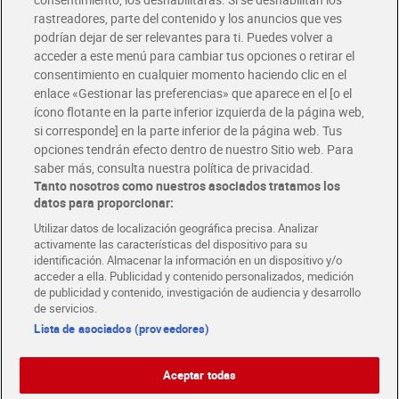
rastreadores, parte del contenido y los anuncios que ves
podrían dejar de ser relevantes para ti. Puedes volver a
Únete al CLUB Dia
acceder a este menú para cambiar tus opciones o retirar el
Disfruta las ventajas y ofertas exclusivas.
consentimiento en cualquier momento haciendo clic en el
Descárgate la APP Dia
enlace «Gestionar las preferencias» que aparece en el [o el
ícono flotante en la parte inferior izquierda de la página web,
Folletos y Tiendas
si corresponde] en la parte inferior de la página web. Tus
Descubre las mejores ofertas y busca tu tienda más cercana
opciones tendrán efecto dentro de nuestro Sitio web. Para
saber más, consulta nuestra política de privacidad.
Tanto nosotros como nuestros asociados tratamos los
Tarjeta MaX Dia
Te devuelve hasta 8€/mes de tus compras.
datos para proporcionar:
¡Solicita tu tarjeta de crédito aquí!
Utilizar datos de localización geográfica precisa. Analizar
activamente las características del dispositivo para su
RECETAS
COMER MEJOR CADA DIA
EMPLEO
identificación. Almacenar la información en un dispositivo y/o
acceder a ella. Publicidad y contenido personalizados, medición
COLABORA CON DIA
ABRE TU TIENDA
DIA CORPORATE
de publicidad y contenido, investigación de audiencia y desarrollo
de servicios.
Lista de asociados (proveedores)
Aceptar todas
Atención al cliente
Español
Español