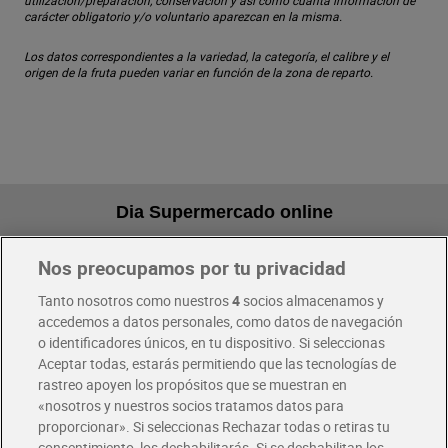
utilización/preparación, conservación y así como cuanta información de
carácter obligatorio y/o voluntario aparezcan en la misma.
Los datos correspondientes a la variedad, la categoría, el calibre y el
origen de la fruta pueden variar en función de la zona de reparto.
Dia Supermercado online
Nos preocupamos por tu privacidad
Pide hoy, recibe hoy
Entrega rápida y en la franja horaria que mejor te venga.
Tanto nosotros como nuestros
4
socios almacenamos y
accedemos a datos personales, como datos de navegación
o identificadores únicos, en tu dispositivo. Si seleccionas
Envío gratis por compras superiores a 100€
Aceptar todas, estarás permitiendo que las tecnologías de
Envío estandar por 4,99€
rastreo apoyen los propósitos que se muestran en
«nosotros y nuestros socios tratamos datos para
Glovo y Uber Eats
proporcionar». Si seleccionas Rechazar todas o retiras tu
Solicita tu factura de Glovo o Uber Eats
consentimiento, los deshabilitarás. Si se deshabilitan los