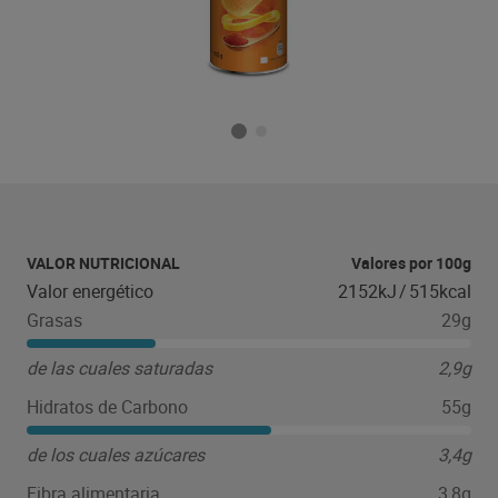
VALOR NUTRICIONAL
Valores por 100g
Valor energético
2152kJ
/
515kcal
Grasas
29g
de las cuales saturadas
2,9g
Hidratos de Carbono
55g
de los cuales azúcares
3,4g
Fibra alimentaria
3,8g