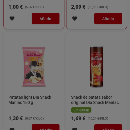
1,00 €
2,09 €
(5,56 €/KILO)
(13,93 €/KILO)
Añadir
Añadir
Patatas light Dia Snack
Snack de patata sabor
Maniac 150 g
original Dia Snack Maniac
165 g
Sin gluten
1,30 €
1,69 €
(8,67 €/KILO)
(10,24 €/KILO)