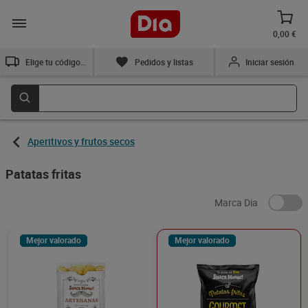
0,00 €
Elige tu código postal
Pedidos y listas
Iniciar sesión
Aperitivos y frutos secos
Patatas fritas
Marca Dia
Mejor valorado
Mejor valorado