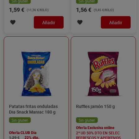
Sin gluten
Sin gluten
1,59 €
1,56 €
(11,36 €/KILO)
(9,45 €/KILO)
Añadir
Añadir
Patatas fritas onduladas
Ruffles jamón 150 g
Dia Snack Maniac 180 g
Sin gluten
Sin gluten
Oferta Exclusiva online
2ª UD 50% DTO EN SELEC
Oferta CLUB Dia
REFRESCOS Y APERITIVOS
1,29 €
22% dto.