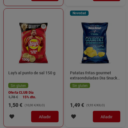
Novedad
Lay's al punto de sal 150 g
Patatas fritas gourmet
extraonduladas Dia Snack
Maniac 150 g
Sin gluten
Sin gluten
Oferta CLUB Dia
1,78 €
15% dto.
1,50 €
1,49 €
(10,00 €/KILO)
(9,93 €/KILO)
Añadir
Añadir