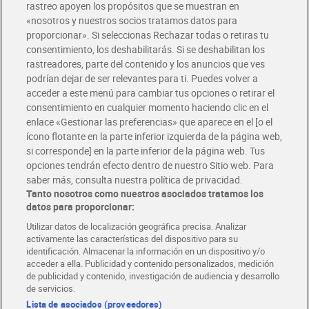
rastreo apoyen los propósitos que se muestran en
«nosotros y nuestros socios tratamos datos para
proporcionar». Si seleccionas Rechazar todas o retiras tu
consentimiento, los deshabilitarás. Si se deshabilitan los
rastreadores, parte del contenido y los anuncios que ves
podrían dejar de ser relevantes para ti. Puedes volver a
acceder a este menú para cambiar tus opciones o retirar el
consentimiento en cualquier momento haciendo clic en el
Pringles original 165 g
Patatas fritas gourmet
enlace «Gestionar las preferencias» que aparece en el [o el
extraonduladas Dia Snack
Maniac 150 g
ícono flotante en la parte inferior izquierda de la página web,
Sin gluten
si corresponde] en la parte inferior de la página web. Tus
2,65 €
1,49 €
(16,06 €/KILO)
(9,93 €/KILO)
opciones tendrán efecto dentro de nuestro Sitio web. Para
saber más, consulta nuestra política de privacidad.
Añadir
Añadir
Tanto nosotros como nuestros asociados tratamos los
datos para proporcionar:
Utilizar datos de localización geográfica precisa. Analizar
activamente las características del dispositivo para su
identificación. Almacenar la información en un dispositivo y/o
acceder a ella. Publicidad y contenido personalizados, medición
de publicidad y contenido, investigación de audiencia y desarrollo
de servicios.
Lista de asociados (proveedores)