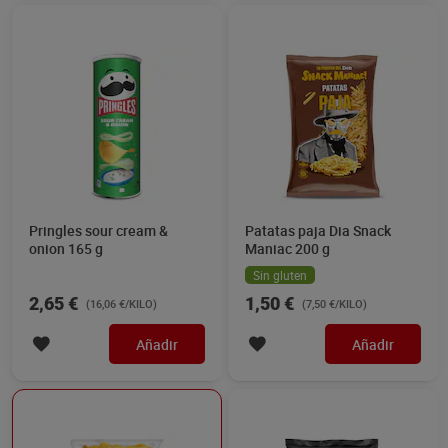
Pringles sour cream &
Patatas paja Dia Snack
onion 165 g
Maniac 200 g
Sin gluten
2,65 €
1,50 €
(16,06 €/KILO)
(7,50 €/KILO)
Añadir
Añadir