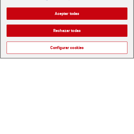
Aceptar todas
Patatas fritas gourmet
Pringles original mini 40 g
Rechazar todas
extra crujientes Dia Snack
Maniac 40 g
Sin gluten
Configurar cookies
0,36 €
1,00 €
(9,00 €/KILO)
(25,00 €/KILO)
Añadir
Añadir
Pringles paprika 165 g