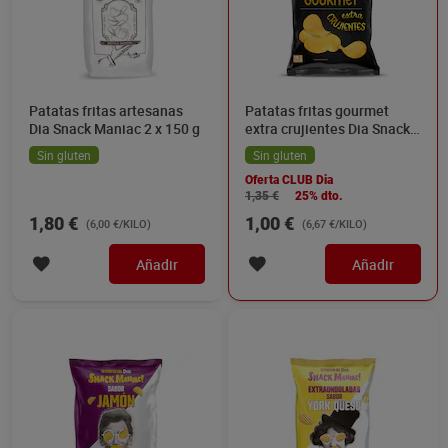
Patatas fritas artesanas
Patatas fritas gourmet
Dia Snack Maniac 2 x 150 g
extra crujientes Dia Snack
Maniac 150 g
Sin gluten
Sin gluten
Oferta CLUB Dia
1,35 €
25% dto.
1,80 €
1,00 €
(6,00 €/KILO)
(6,67 €/KILO)
Añadir
Añadir