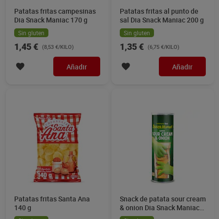
Patatas fritas campesinas
Patatas fritas al punto de
Dia Snack Maniac 170 g
sal Dia Snack Maniac 200 g
Sin gluten
Sin gluten
1,45 €
1,35 €
(8,53 €/KILO)
(6,75 €/KILO)
Añadir
Añadir
Patatas fritas Santa Ana
Snack de patata sour cream
140 g
& onion Dia Snack Maniac
165 g