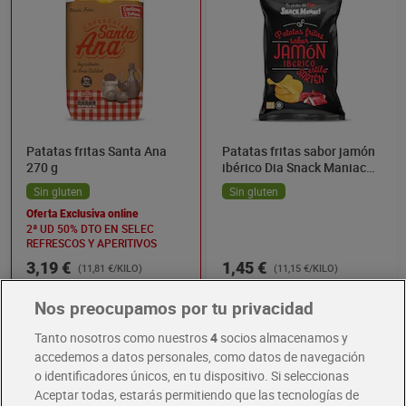
Patatas fritas Santa Ana
Patatas fritas sabor jamón
270 g
ibérico Dia Snack Maniac
130 g
Sin gluten
Sin gluten
Oferta Exclusiva online
2ª UD 50% DTO EN SELEC
REFRESCOS Y APERITIVOS
3,19 €
1,45 €
(11,81 €/KILO)
(11,15 €/KILO)
Añadir
Añadir
Nos preocupamos por tu privacidad
Tanto nosotros como nuestros
4
socios almacenamos y
accedemos a datos personales, como datos de navegación
Novedad
o identificadores únicos, en tu dispositivo. Si seleccionas
Aceptar todas, estarás permitiendo que las tecnologías de