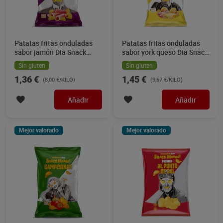
Patatas fritas onduladas
Patatas fritas onduladas
sabor jamón Dia Snack
sabor york queso Dia Snack
Maniac 170 g
Maniac 150 g
Sin gluten
Sin gluten
1,36 €
1,45 €
(8,00 €/KILO)
(9,67 €/KILO)
Añadir
Añadir
Mejor valorado
Mejor valorado