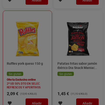
Añadir
Añadir
Ruffles york queso 150 g
Patatas fritas sabor jamón
ibérico Dia Snack Maniac
130 g
Sin gluten
Sin gluten
Oferta Exclusiva online
2ª UD 50% DTO EN SELEC
REFRESCOS Y APERITIVOS
2,09 €
1,45 €
(13,93 €/KILO)
(11,15 €/KILO)
Añadir
Añadir