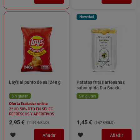
Novedad
Lay's al punto de sal 248 g
Patatas fritas artesanas
sabor gilda Dia Snack
Maniac 150 g
Sin gluten
Sin gluten
Oferta Exclusiva online
2ª UD 50% DTO EN SELEC
REFRESCOS Y APERITIVOS
2,95 €
1,45 €
(11,90 €/KILO)
(9,67 €/KILO)
Añadir
Añadir