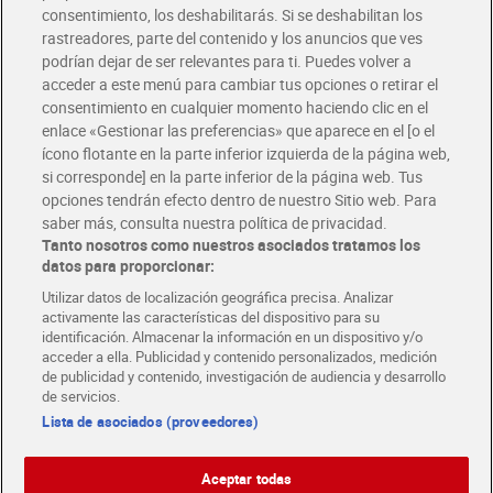
Solicita tu factura de Glovo o Uber Eats
consentimiento, los deshabilitarás. Si se deshabilitan los
rastreadores, parte del contenido y los anuncios que ves
podrían dejar de ser relevantes para ti. Puedes volver a
Únete al CLUB Dia
acceder a este menú para cambiar tus opciones o retirar el
Disfruta las ventajas y ofertas exclusivas.
consentimiento en cualquier momento haciendo clic en el
Descárgate la APP Dia
enlace «Gestionar las preferencias» que aparece en el [o el
ícono flotante en la parte inferior izquierda de la página web,
Folletos y Tiendas
si corresponde] en la parte inferior de la página web. Tus
Descubre las mejores ofertas y busca tu tienda más cercana
opciones tendrán efecto dentro de nuestro Sitio web. Para
saber más, consulta nuestra política de privacidad.
Tanto nosotros como nuestros asociados tratamos los
Tarjeta MaX Dia
Te devuelve hasta 8€/mes de tus compras.
datos para proporcionar:
¡Solicita tu tarjeta de crédito aquí!
Utilizar datos de localización geográfica precisa. Analizar
activamente las características del dispositivo para su
RECETAS
COMER MEJOR CADA DIA
EMPLEO
identificación. Almacenar la información en un dispositivo y/o
acceder a ella. Publicidad y contenido personalizados, medición
COLABORA CON DIA
ABRE TU TIENDA
DIA CORPORATE
de publicidad y contenido, investigación de audiencia y desarrollo
de servicios.
Lista de asociados (proveedores)
Aceptar todas