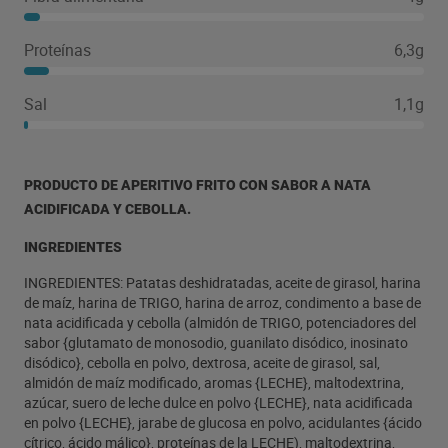
Proteínas
6,3g
Sal
1,1g
PRODUCTO DE APERITIVO FRITO CON SABOR A NATA
ACIDIFICADA Y CEBOLLA.
INGREDIENTES
INGREDIENTES: Patatas deshidratadas, aceite de girasol, harina
de maíz, harina de TRIGO, harina de arroz, condimento a base de
nata acidificada y cebolla (almidón de TRIGO, potenciadores del
sabor {glutamato de monosodio, guanilato disódico, inosinato
disódico}, cebolla en polvo, dextrosa, aceite de girasol, sal,
almidón de maíz modificado, aromas {LECHE}, maltodextrina,
azúcar, suero de leche dulce en polvo {LECHE}, nata acidificada
en polvo {LECHE}, jarabe de glucosa en polvo, acidulantes {ácido
cítrico, ácido málico}, proteínas de la LECHE), maltodextrina,