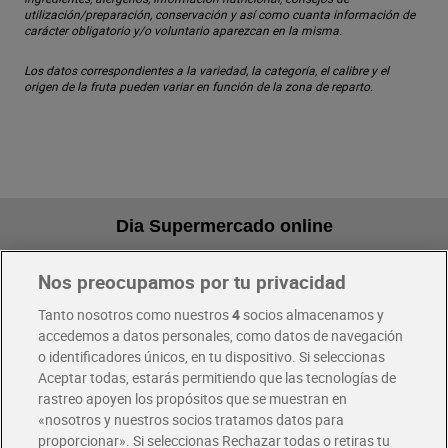
utilización/preparación, conservación y así como cuanta información de
carácter obligatorio y/o voluntario aparezcan en la misma.
Los datos correspondientes a la variedad, la categoría, el calibre y el
origen de la fruta pueden variar en función de la zona de reparto.
Dia Supermercado online
Nos preocupamos por tu privacidad
Pide hoy, recibe hoy
Entrega rápida y en la franja horaria que mejor te venga.
Tanto nosotros como nuestros
4
socios almacenamos y
accedemos a datos personales, como datos de navegación
o identificadores únicos, en tu dispositivo. Si seleccionas
Envío gratis por compras superiores a 100€
Aceptar todas, estarás permitiendo que las tecnologías de
Envío estandar por 4,99€
rastreo apoyen los propósitos que se muestran en
«nosotros y nuestros socios tratamos datos para
Glovo y Uber Eats
proporcionar». Si seleccionas Rechazar todas o retiras tu