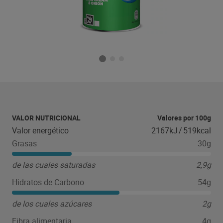
VALOR NUTRICIONAL
Valores por 100g
Valor energético
2167kJ
/
519kcal
Grasas
30g
de las cuales saturadas
2,9g
Hidratos de Carbono
54g
de los cuales azúcares
2g
Fibra alimentaria
4g