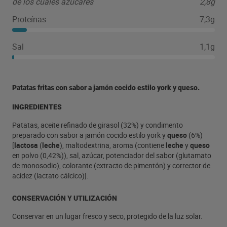
de los cuales azúcares
2,8g
Proteínas
7,3g
Sal
1,1g
Patatas fritas con sabor a jamón cocido estilo york y queso.
INGREDIENTES
Patatas, aceite refinado de girasol (32%) y condimento
preparado con sabor a jamón cocido estilo york y
queso
(6%)
[
lactosa
(
leche
), maltodextrina, aroma (contiene
leche
y
queso
en polvo (0,42%)), sal, azúcar, potenciador del sabor (glutamato
de monosodio), colorante (extracto de pimentón) y corrector de
acidez (lactato cálcico)].
CONSERVACIÓN Y UTILIZACIÓN
Conservar en un lugar fresco y seco, protegido de la luz solar.