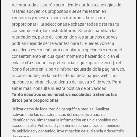
Aceptar todas, estarás permitiendo que las tecnologías de
Envío estandar por 4,99€
rastreo apoyen los propósitos que se muestran en
«nosotros y nuestros socios tratamos datos para
Glovo y Uber Eats
proporcionar». Si seleccionas Rechazar todas o retiras tu
Solicita tu factura de Glovo o Uber Eats
consentimiento, los deshabilitarás. Si se deshabilitan los
rastreadores, parte del contenido y los anuncios que ves
podrían dejar de ser relevantes para ti. Puedes volver a
Únete al CLUB Dia
acceder a este menú para cambiar tus opciones o retirar el
Disfruta las ventajas y ofertas exclusivas.
consentimiento en cualquier momento haciendo clic en el
Descárgate la APP Dia
enlace «Gestionar las preferencias» que aparece en el [o el
ícono flotante en la parte inferior izquierda de la página web,
Folletos y Tiendas
si corresponde] en la parte inferior de la página web. Tus
Descubre las mejores ofertas y busca tu tienda más cercana
opciones tendrán efecto dentro de nuestro Sitio web. Para
saber más, consulta nuestra política de privacidad.
Tanto nosotros como nuestros asociados tratamos los
Tarjeta MaX Dia
Te devuelve hasta 8€/mes de tus compras.
datos para proporcionar:
¡Solicita tu tarjeta de crédito aquí!
Utilizar datos de localización geográfica precisa. Analizar
activamente las características del dispositivo para su
RECETAS
COMER MEJOR CADA DIA
EMPLEO
identificación. Almacenar la información en un dispositivo y/o
acceder a ella. Publicidad y contenido personalizados, medición
COLABORA CON DIA
ABRE TU TIENDA
DIA CORPORATE
de publicidad y contenido, investigación de audiencia y desarrollo
de servicios.