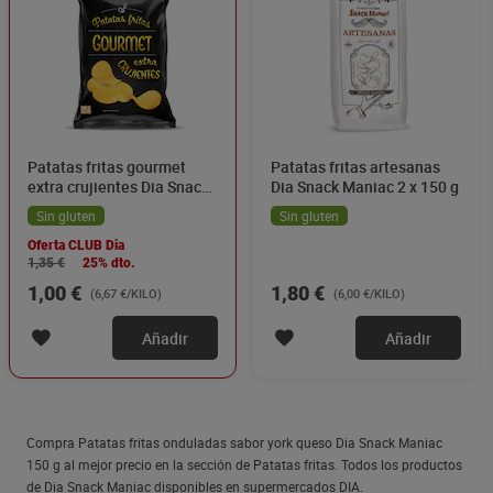
Patatas fritas gourmet
Patatas fritas artesanas
extra crujientes Dia Snack
Dia Snack Maniac 2 x 150 g
Maniac 150 g
Sin gluten
Sin gluten
Oferta CLUB Dia
1,35 €
25% dto.
1,00 €
1,80 €
(6,67 €/KILO)
(6,00 €/KILO)
Añadir
Añadir
Compra Patatas fritas onduladas sabor york queso Dia Snack Maniac
150 g al mejor precio en la sección de Patatas fritas. Todos los productos
de Dia Snack Maniac disponibles en supermercados DIA.