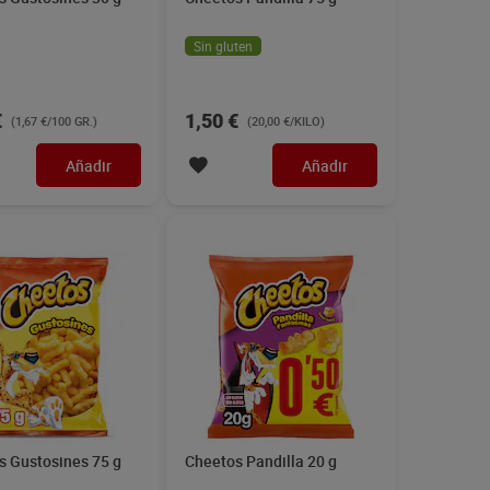
Sin gluten
€
1,50 €
(1,67 €/100 GR.)
(20,00 €/KILO)
Añadir
Añadir
s Gustosines 75 g
Cheetos Pandilla 20 g