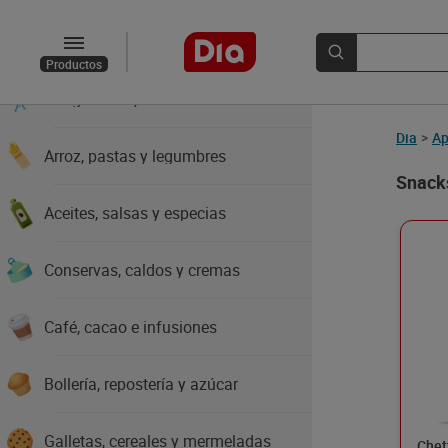
Yogures y postres
Productos
Congelados y helados
Dia
>
Ap
Arroz, pastas y legumbres
Snack
Aceites, salsas y especias
Conservas, caldos y cremas
Café, cacao e infusiones
Bollería, repostería y azúcar
Galletas, cereales y mermeladas
Chet