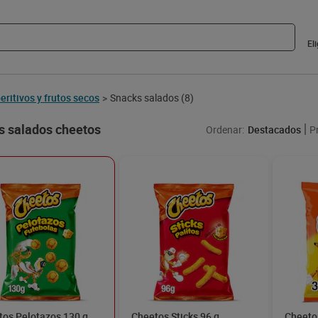
El
eritivos y frutos secos
Snacks salados
(8)
>
s salados cheetos
Ordenar:
Destacados
P
tos Pelotazos 130 g
Cheetos Sticks 96 g
Cheeto