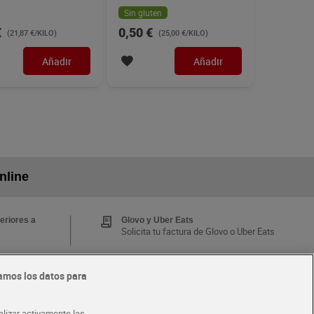
Sin gluten
€
0,50 €
(21,87 €/KILO)
(25,00 €/KILO)
Añadir
Añadir
nline
eriores a
Glovo y Uber Eats
Solicita tu factura de Glovo o Uber Eats
amos los datos para
Tarjeta MaX Dia
Te devuelve hasta 8€/mes de tus
 y busca
compras.
alizar activamente las