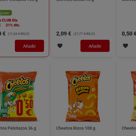
gluten
a CLUB Dia
€
21% dto.
0 €
2,09 €
0,50 
(11,54 €/KILO)
(21,77 €/KILO)
Añadir
Añadir
tos Pelotazos 36 g
Cheetos Rizos 100 g
Cheeto