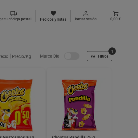
ige tu código postal
Iniciar sesión
0,00 €
Pedidos y listas
1
Marca Dia
recio
Precio/Kg
Filtros
s Gustosines 30 g
Cheetos Pandilla 75 g