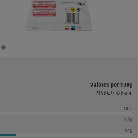
Valores por 100g
2196kJ
/
526kcal
30g
2,5g
55g