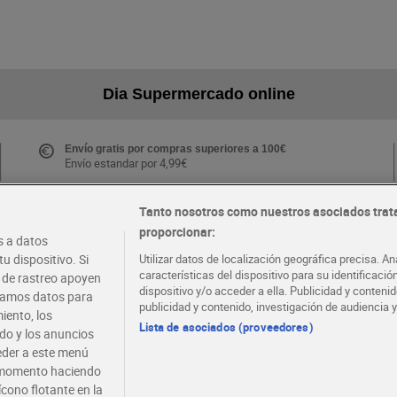
Dia Supermercado online
Envío gratis por compras superiores a 100€
Envío estandar por 4,99€
Tanto nosotros como nuestros asociados trat
proporcionar:
Folletos y Tiendas
 a datos
Descubre las mejores ofertas y busca tu tienda más
u dispositivo. Si
Utilizar datos de localización geográfica precisa. An
cercana
características del dispositivo para su identificaci
s de rastreo apoyen
dispositivo y/o acceder a ella. Publicidad y conten
atamos datos para
publicidad y contenido, investigación de audiencia y
iento, los
·
·
EMPLEO
COLABORA CON DIA
Lista de asociados (proveedores)
ido y los anuncios
ceder a este menú
r momento haciendo
ícono flotante en la