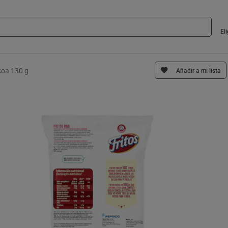
El
coa 130 g
Añadir a mi lista