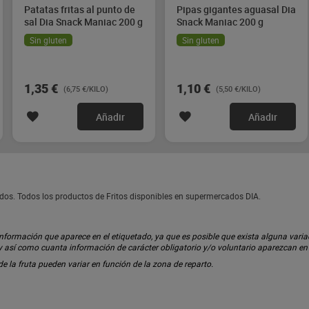
Patatas fritas al punto de
Pipas gigantes aguasal Dia
sal Dia Snack Maniac 200 g
Snack Maniac 200 g
Sin gluten
Sin gluten
1,35 €
1,10 €
(6,75 €/KILO)
(5,50 €/KILO)
Añadir
Añadir
dos. Todos los productos de Fritos disponibles en supermercados DIA.
ormación que aparece en el etiquetado, ya que es posible que exista alguna variaci
 y así como cuanta información de carácter obligatorio y/o voluntario aparezcan e
 de la fruta pueden variar en función de la zona de reparto.