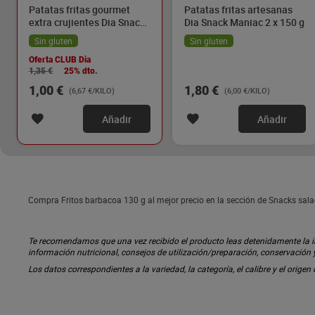
Patatas fritas gourmet
Patatas fritas artesanas
extra crujientes Dia Snack
Dia Snack Maniac 2 x 150 g
Maniac 150 g
Sin gluten
Sin gluten
Oferta CLUB Dia
1,35 €
25% dto.
1,00 €
1,80 €
(6,67 €/KILO)
(6,00 €/KILO)
Añadir
Añadir
Compra Fritos barbacoa 130 g al mejor precio en la sección de Snacks sala
Te recomendamos que una vez recibido el producto leas detenidamente la inf
información nutricional, consejos de utilización/preparación, conservación
Los datos correspondientes a la variedad, la categoría, el calibre y el origen