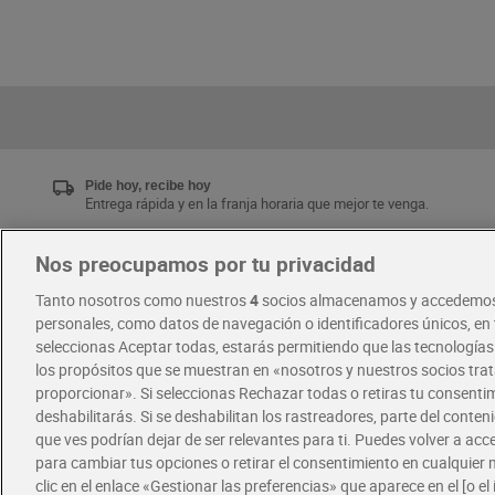
Pide hoy, recibe hoy
Entrega rápida y en la franja horaria que mejor te venga.
Nos preocupamos por tu privacidad
Únete al CLUB Dia
Tanto nosotros como nuestros
4
socios almacenamos y accedemos
Disfruta las ventajas y ofertas exclusivas.
personales, como datos de navegación o identificadores únicos, en t
Descárgate la APP Dia
seleccionas Aceptar todas, estarás permitiendo que las tecnología
los propósitos que se muestran en «nosotros y nuestros socios tr
proporcionar». Si seleccionas Rechazar todas o retiras tu consentim
·
·
RECETAS
COMER MEJOR CADA DIA
deshabilitarás. Si se deshabilitan los rastreadores, parte del conten
que ves podrían dejar de ser relevantes para ti. Puedes volver a ac
para cambiar tus opciones o retirar el consentimiento en cualquie
clic en el enlace «Gestionar las preferencias» que aparece en el [o el 