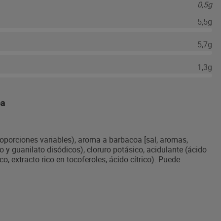
0,5g
5,5g
5,7g
1,3g
oa
proporciones variables), aroma a barbacoa [sal, aromas,
y guanilato disódicos), cloruro potásico, acidulante (ácido
co, extracto rico en tocoferoles, ácido cítrico). Puede