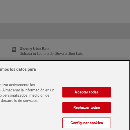
Glovo y Uber Eats
Solicita tu factura de Glovo o Uber Eats
amos los datos para
Tarjeta MaX Dia
Te devuelve hasta 8€/mes de tus compras.
alizar activamente las
¡Solicita tu tarjeta de crédito aquí!
ón. Almacenar la información en un
Aceptar todas
ido personalizados, medición de
 desarrollo de servicios.
·
ABRE TU TIENDA
DIA CORPORATE
Rechazar todas
Configurar cookies
Atención al cliente
Español
Español