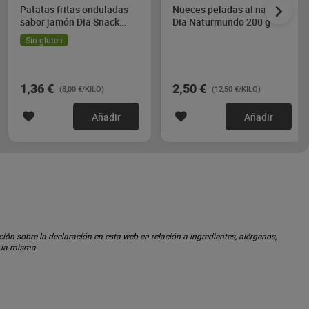
Patatas fritas onduladas
Nueces peladas al natural
sabor jamón Dia Snack
Dia Naturmundo 200 g
Maniac 170 g
Sin gluten
1,36 €
2,50 €
(8,00 €/KILO)
(12,50 €/KILO)
Añadir
Añadir
ón sobre la declaración en esta web en relación a ingredientes, alérgenos,
n la misma.