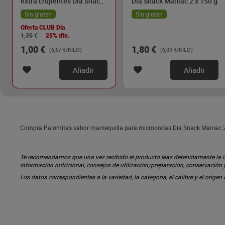
extra crujientes Dia Snack
Dia Snack Maniac 2 x 150 g
Maniac 150 g
Sin gluten
Sin gluten
Oferta CLUB Dia
1,35 €
25% dto.
1,00 €
1,80 €
(6,67 €/KILO)
(6,00 €/KILO)
Añadir
Añadir
Compra Palomitas sabor mantequilla para microondas Dia Snack Maniac 270
Te recomendamos que una vez recibido el producto leas detenidamente la inf
información nutricional, consejos de utilización/preparación, conservación
Los datos correspondientes a la variedad, la categoría, el calibre y el origen