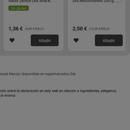
sabor jamón Dia Snack
Dia Naturmundo 200 g
Maniac 170 g
Sin gluten
1,36 €
2,50 €
(8,00 €/KILO)
(12,50 €/KILO)
Añadir
Añadir
 Snack Maniac disponibles en supermercados DIA.
ón sobre la declaración en esta web en relación a ingredientes, alérgenos,
n la misma.