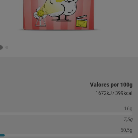
Valores por 100g
1672kJ
/
399kcal
16g
7,5g
50,5g