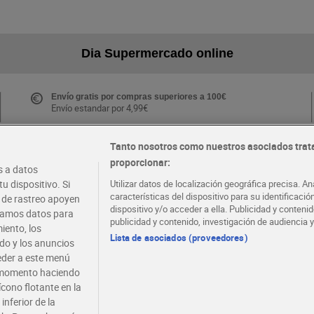
Dia Supermercado online
Envío gratis por compras superiores a 100€
Envío estandar por 4,99€
Tanto nosotros como nuestros asociados trat
proporcionar:
Folletos y Tiendas
 a datos
Descubre las mejores ofertas y busca tu tienda más
u dispositivo. Si
Utilizar datos de localización geográfica precisa. An
cercana
características del dispositivo para su identificaci
s de rastreo apoyen
dispositivo y/o acceder a ella. Publicidad y conten
atamos datos para
publicidad y contenido, investigación de audiencia y
iento, los
·
·
EMPLEO
COLABORA CON DIA
Lista de asociados (proveedores)
ido y los anuncios
ceder a este menú
r momento haciendo
ícono flotante en la
inferior de la