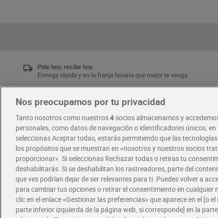
Pide hoy, recibe hoy
Entrega rápida y en la franja horaria que mejor te venga.
Nos preocupamos por tu privacidad
Únete al CLUB Dia
Tanto nosotros como nuestros
4
socios almacenamos y accedemos
Disfruta las ventajas y ofertas exclusivas.
personales, como datos de navegación o identificadores únicos, en t
Descárgate la APP Dia
seleccionas Aceptar todas, estarás permitiendo que las tecnología
los propósitos que se muestran en «nosotros y nuestros socios tr
proporcionar». Si seleccionas Rechazar todas o retiras tu consentim
·
·
RECETAS
COMER MEJOR CADA DIA
deshabilitarás. Si se deshabilitan los rastreadores, parte del conten
que ves podrían dejar de ser relevantes para ti. Puedes volver a ac
para cambiar tus opciones o retirar el consentimiento en cualquie
clic en el enlace «Gestionar las preferencias» que aparece en el [o el 
parte inferior izquierda de la página web, si corresponde] en la parte 