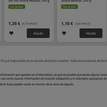
sal Dia Snack Maniac 200 g
Snack Maniac 200 g
Sin gluten
Sin gluten
1,35 €
1,10 €
(6,75 €/KILO)
(5,50 €/KILO)
Añadir
Añadir
 g al mejor precio en la sección de Snacks salados. Todos los productos de Dia
ormación que aparece en el etiquetado, ya que es posible que exista alguna variaci
 y así como cuanta información de carácter obligatorio y/o voluntario aparezcan e
 de la fruta pueden variar en función de la zona de reparto.