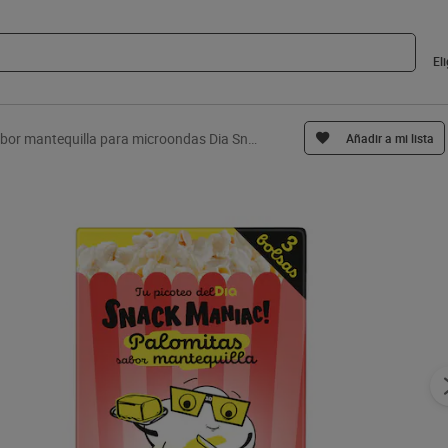
El
Palomitas sabor mantequilla para microondas Dia Snack Maniac 270 g
Añadir a mi lista