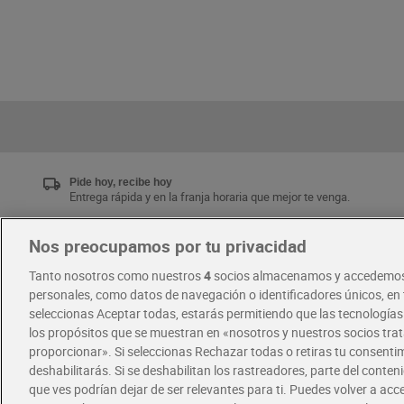
Pide hoy, recibe hoy
Entrega rápida y en la franja horaria que mejor te venga.
Nos preocupamos por tu privacidad
Únete al CLUB Dia
Tanto nosotros como nuestros
4
socios almacenamos y accedemos
Disfruta las ventajas y ofertas exclusivas.
personales, como datos de navegación o identificadores únicos, en t
Descárgate la APP Dia
seleccionas Aceptar todas, estarás permitiendo que las tecnología
los propósitos que se muestran en «nosotros y nuestros socios tr
proporcionar». Si seleccionas Rechazar todas o retiras tu consentim
·
·
RECETAS
COMER MEJOR CADA DIA
deshabilitarás. Si se deshabilitan los rastreadores, parte del conten
que ves podrían dejar de ser relevantes para ti. Puedes volver a ac