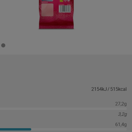
2154kJ
/
515kcal
27,2g
3,2g
61,4g