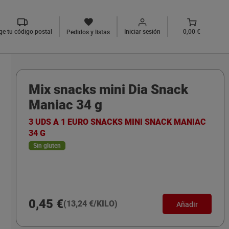
ige tu código postal
Iniciar sesión
0,00 €
Pedidos y listas
Mix snacks mini Dia Snack
Maniac 34 g
3 UDS A 1 EURO SNACKS MINI SNACK MANIAC
34 G
Sin gluten
0,45 €
(13,24 €/KILO)
Añadir