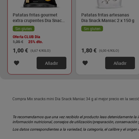
Patatas fritas gourmet
Patatas fritas artesanas
extra crujientes Dia Snack
Dia Snack Maniac 2 x 150 g
Maniac 150 g
Sin gluten
Sin gluten
Oferta CLUB Dia
1,35 €
25% dto.
1,00 €
1,80 €
(6,67 €/KILO)
(6,00 €/KILO)
Añadir
Añadir
Compra Mix snacks mini Dia Snack Maniac 34 g al mejor precio en la secci
Te recomendamos que una vez recibido el producto leas detenidamente la inf
información nutricional, consejos de utilización/preparación, conservación
Los datos correspondientes a la variedad, la categoría, el calibre y el origen