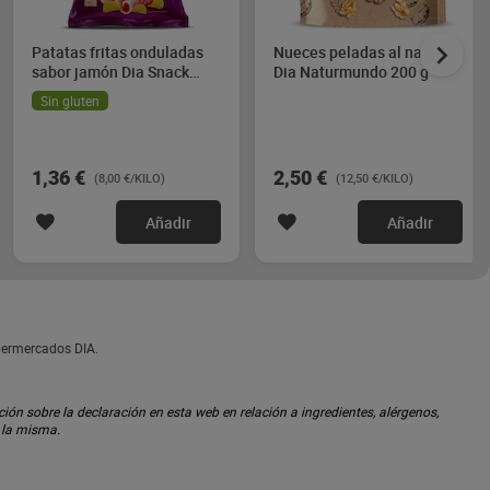
Patatas fritas onduladas
Nueces peladas al natural
sabor jamón Dia Snack
Dia Naturmundo 200 g
Maniac 170 g
Sin gluten
1,36 €
2,50 €
(8,00 €/KILO)
(12,50 €/KILO)
Añadir
Añadir
permercados DIA.
ón sobre la declaración en esta web en relación a ingredientes, alérgenos,
n la misma.