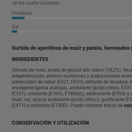
de los cuales azúcares
Proteínas
Sal
Surtido de aperitivos de maíz y patata, horneados y
INGREDIENTES
Sémola de maíz, aceite de girasol alto oleico (18,2%), fécu
pregelatinizada, aromas sustancias y preparaciones arom
potenciador de sabor (E621, E635), extracto de levadura, 
emulgente (goma arábiga), acidulante (ácido cítrico, E331
(E551), colorante (E160c, E160b(i)), edulcorante (E954) 
maíz, sal, azúcar acidulante (ácido cítrico), gasificante (
(E471) y colorante (E150D). Puede contener trazas de
soj
CONSERVACIÓN Y UTILIZACIÓN