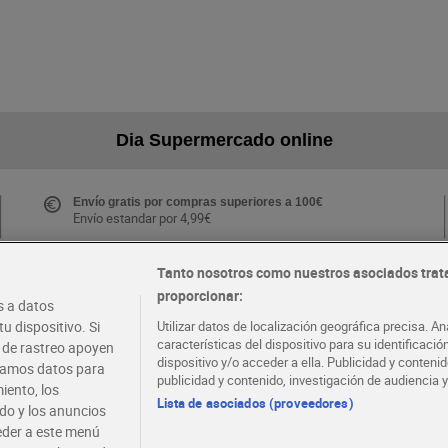
Dia Supermercado online
Envío gratis por compras superiores a 100€
Envío estandar por 4,99€
Tanto nosotros como nuestros asociados trat
proporcionar:
Folletos y Tiendas
 a datos
Descubre las mejores ofertas y busca tu tienda más
u dispositivo. Si
Utilizar datos de localización geográfica precisa. An
cercana
características del dispositivo para su identificaci
s de rastreo apoyen
dispositivo y/o acceder a ella. Publicidad y conten
atamos datos para
publicidad y contenido, investigación de audiencia y
iento, los
·
·
EMPLEO
COLABORA CON DIA
Lista de asociados (proveedores)
ido y los anuncios
ceder a este menú