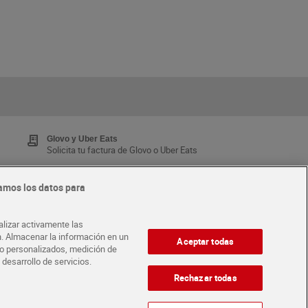
Glovo y Uber Eats
Solicita tu factura de Glovo o Uber Eats
amos los datos para
Tarjeta MaX Dia
Te devuelve hasta 8€/mes de tus compras.
alizar activamente las
¡Solicita tu tarjeta de crédito aquí!
ón. Almacenar la información en un
Aceptar todas
ido personalizados, medición de
 desarrollo de servicios.
·
ABRE TU TIENDA
DIA CORPORATE
Rechazar todas