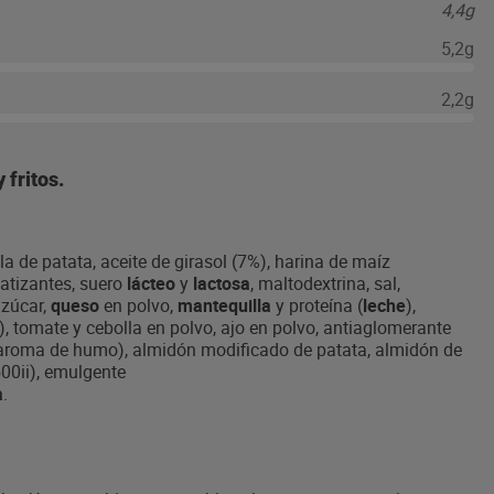
4,4g
5,2g
2,2g
 fritos.
la de patata, aceite de girasol (7%), harina de maíz
atizantes, suero
lácteo
y
lactosa
, maltodextrina, sal,
azúcar,
queso
en polvo,
mantequilla
y proteína (
leche
),
), tomate y cebolla en polvo, ajo en polvo, antiaglomerante
y aroma de humo), almidón modificado de patata, almidón de
E500ii), emulgente
a
.