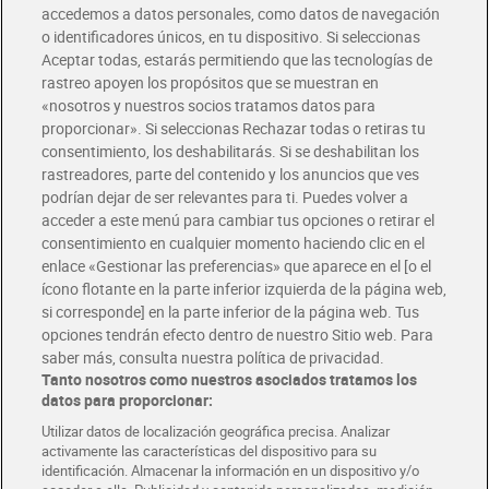
accedemos a datos personales, como datos de navegación
o identificadores únicos, en tu dispositivo. Si seleccionas
Envío gratis por compras superiores a 100€
Aceptar todas, estarás permitiendo que las tecnologías de
Envío estandar por 4,99€
rastreo apoyen los propósitos que se muestran en
«nosotros y nuestros socios tratamos datos para
Glovo y Uber Eats
proporcionar». Si seleccionas Rechazar todas o retiras tu
Solicita tu factura de Glovo o Uber Eats
consentimiento, los deshabilitarás. Si se deshabilitan los
rastreadores, parte del contenido y los anuncios que ves
podrían dejar de ser relevantes para ti. Puedes volver a
Únete al CLUB Dia
acceder a este menú para cambiar tus opciones o retirar el
Disfruta las ventajas y ofertas exclusivas.
consentimiento en cualquier momento haciendo clic en el
Descárgate la APP Dia
enlace «Gestionar las preferencias» que aparece en el [o el
ícono flotante en la parte inferior izquierda de la página web,
Folletos y Tiendas
si corresponde] en la parte inferior de la página web. Tus
Descubre las mejores ofertas y busca tu tienda más cercana
opciones tendrán efecto dentro de nuestro Sitio web. Para
saber más, consulta nuestra política de privacidad.
Tanto nosotros como nuestros asociados tratamos los
Tarjeta MaX Dia
Te devuelve hasta 8€/mes de tus compras.
datos para proporcionar:
¡Solicita tu tarjeta de crédito aquí!
Utilizar datos de localización geográfica precisa. Analizar
activamente las características del dispositivo para su
RECETAS
COMER MEJOR CADA DIA
EMPLEO
identificación. Almacenar la información en un dispositivo y/o