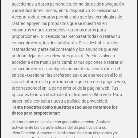
accedemos a datos personales, como datos de navegación
o identificadores únicos, en tu dispositivo. Si seleccionas
Envío gratis por compras superiores a 100€
Aceptar todas, estarás permitiendo que las tecnologías de
Envío estandar por 4,99€
rastreo apoyen los propósitos que se muestran en
«nosotros y nuestros socios tratamos datos para
Glovo y Uber Eats
proporcionar». Si seleccionas Rechazar todas o retiras tu
Solicita tu factura de Glovo o Uber Eats
consentimiento, los deshabilitarás. Si se deshabilitan los
rastreadores, parte del contenido y los anuncios que ves
podrían dejar de ser relevantes para ti. Puedes volver a
Únete al CLUB Dia
acceder a este menú para cambiar tus opciones o retirar el
Disfruta las ventajas y ofertas exclusivas.
consentimiento en cualquier momento haciendo clic en el
Descárgate la APP Dia
enlace «Gestionar las preferencias» que aparece en el [o el
ícono flotante en la parte inferior izquierda de la página web,
Folletos y Tiendas
si corresponde] en la parte inferior de la página web. Tus
Descubre las mejores ofertas y busca tu tienda más cercana
opciones tendrán efecto dentro de nuestro Sitio web. Para
saber más, consulta nuestra política de privacidad.
Tanto nosotros como nuestros asociados tratamos los
Tarjeta MaX Dia
Te devuelve hasta 8€/mes de tus compras.
datos para proporcionar:
¡Solicita tu tarjeta de crédito aquí!
Utilizar datos de localización geográfica precisa. Analizar
activamente las características del dispositivo para su
RECETAS
COMER MEJOR CADA DIA
EMPLEO
identificación. Almacenar la información en un dispositivo y/o