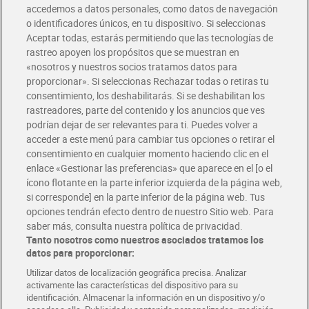
accedemos a datos personales, como datos de navegación
o identificadores únicos, en tu dispositivo. Si seleccionas
Envío gratis por compras superiores a 100€
Aceptar todas, estarás permitiendo que las tecnologías de
Envío estandar por 4,99€
rastreo apoyen los propósitos que se muestran en
«nosotros y nuestros socios tratamos datos para
Glovo y Uber Eats
proporcionar». Si seleccionas Rechazar todas o retiras tu
Solicita tu factura de Glovo o Uber Eats
consentimiento, los deshabilitarás. Si se deshabilitan los
rastreadores, parte del contenido y los anuncios que ves
podrían dejar de ser relevantes para ti. Puedes volver a
Únete al CLUB Dia
acceder a este menú para cambiar tus opciones o retirar el
Disfruta las ventajas y ofertas exclusivas.
consentimiento en cualquier momento haciendo clic en el
Descárgate la APP Dia
enlace «Gestionar las preferencias» que aparece en el [o el
ícono flotante en la parte inferior izquierda de la página web,
Folletos y Tiendas
si corresponde] en la parte inferior de la página web. Tus
Descubre las mejores ofertas y busca tu tienda más cercana
opciones tendrán efecto dentro de nuestro Sitio web. Para
saber más, consulta nuestra política de privacidad.
Tanto nosotros como nuestros asociados tratamos los
Tarjeta MaX Dia
Te devuelve hasta 8€/mes de tus compras.
datos para proporcionar:
¡Solicita tu tarjeta de crédito aquí!
Utilizar datos de localización geográfica precisa. Analizar
activamente las características del dispositivo para su
RECETAS
COMER MEJOR CADA DIA
EMPLEO
identificación. Almacenar la información en un dispositivo y/o