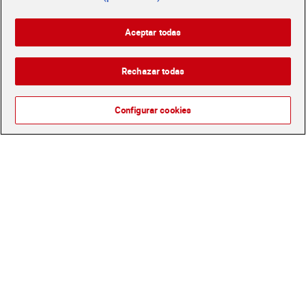
500 g
Gallo 250 g
Sin gluten
Aceptar todas
1,84 €
2,25 €
(3,68 €/KILO)
(9,00 €/KILO)
Rechazar todas
Añadir
Añadir
Configurar cookies
Hélices 100% de lenteja
Tallarines Gallo 400 g
roja Gallo 250 g
Sin gluten