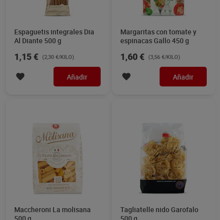
Espaguetis integrales Dia
Margaritas con tomate y
Al Diante 500 g
espinacas Gallo 450 g
1,15 €
1,60 €
(2,30 €/KILO)
(3,56 €/KILO)
Añadir
Añadir
Maccheroni La molisana
Tagliatelle nido Garofalo
500 g
500 g