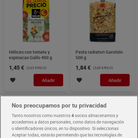
Hélices con tomate y
Pasta radiatori Garofalo
espinacas Gallo 400 g
500 g
1,45 €
1,84 €
(3,63 €/KILO)
(3,68 €/KILO)
Añadir
Añadir
Nos preocupamos por tu privacidad
Tanto nosotros como nuestros
4
socios almacenamos y
accedemos a datos personales, como datos de navegación
o identificadores únicos, en tu dispositivo. Si seleccionas
Aceptar todas, estarás permitiendo que las tecnologías de