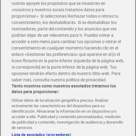
rastreo apoyen los propósitos que se muestran en
«nosotros y nuestros socios tratamos datos para
proporcionar». Si seleccionas Rechazar todas o retiras tu
consentimiento, los deshabilitarás. Si se deshabilitan los
Espaguetis N.º 3 Gallo 400
Fusilli corti bucati La
rastreadores, parte del contenido y los anuncios que ves
g
molisana 500 g
podrían dejar de ser relevantes para ti. Puedes volver a
1,00 €
1,79 €
(2,50 €/KILO)
(3,58 €/KILO)
acceder a este menú para cambiar tus opciones o retirar el
consentimiento en cualquier momento haciendo clic en el
Añadir
Añadir
enlace «Gestionar las preferencias» que aparece en el [o el
ícono flotante en la parte inferior izquierda de la página web,
si corresponde] en la parte inferior de la página web. Tus
opciones tendrán efecto dentro de nuestro Sitio web. Para
saber más, consulta nuestra política de privacidad.
Tanto nosotros como nuestros asociados tratamos los
datos para proporcionar:
Utilizar datos de localización geográfica precisa. Analizar
activamente las características del dispositivo para su
identificación. Almacenar la información en un dispositivo y/o
acceder a ella. Publicidad y contenido personalizados, medición
de publicidad y contenido, investigación de audiencia y desarrollo
de servicios.
Lista de asociados (proveedores)
Pasta elicoidale Garofalo
Hélices 100% de garbanzo