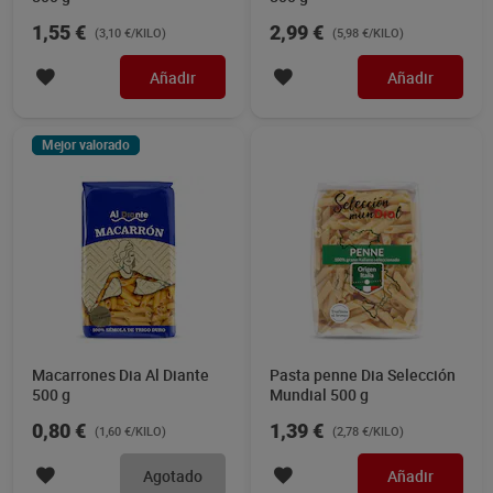
1,55 €
2,99 €
(3,10 €/KILO)
(5,98 €/KILO)
Añadir
Añadir
Mejor valorado
Macarrones Dia Al Diante
Pasta penne Dia Selección
500 g
Mundial 500 g
0,80 €
1,39 €
(1,60 €/KILO)
(2,78 €/KILO)
Agotado
Añadir