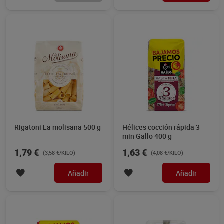
Rigatoni La molisana 500 g
Hélices cocción rápida 3
min Gallo 400 g
1,79 €
1,63 €
(3,58 €/KILO)
(4,08 €/KILO)
Añadir
Añadir