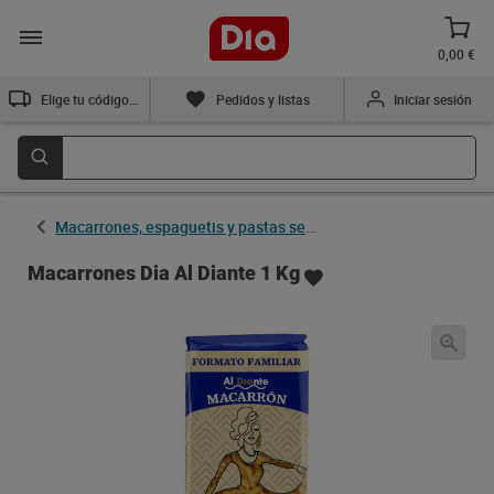
0,00 €
Elige tu código postal
Pedidos y listas
Iniciar sesión
Macarrones, espaguetis y pastas secas
Macarrones Dia Al Diante 1 Kg