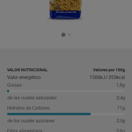
VALOR NUTRICIONAL
Valores por 100g
Valor energético
1506kJ
/
355kcal
Grasas
1,8g
de las cuales saturadas
0,4g
Hidratos de Carbono
71g
de los cuales azúcares
3,5g
Fibra alimentaria
3,6g