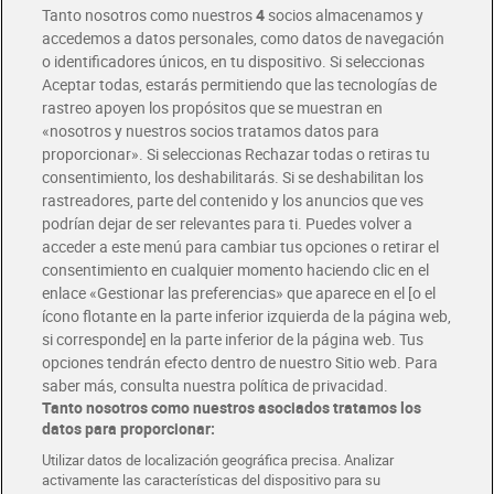
Tanto nosotros como nuestros
4
socios almacenamos y
accedemos a datos personales, como datos de navegación
o identificadores únicos, en tu dispositivo. Si seleccionas
Envío gratis por compras superiores a 100€
Aceptar todas, estarás permitiendo que las tecnologías de
Envío estandar por 4,99€
rastreo apoyen los propósitos que se muestran en
«nosotros y nuestros socios tratamos datos para
Glovo y Uber Eats
proporcionar». Si seleccionas Rechazar todas o retiras tu
Solicita tu factura de Glovo o Uber Eats
consentimiento, los deshabilitarás. Si se deshabilitan los
rastreadores, parte del contenido y los anuncios que ves
podrían dejar de ser relevantes para ti. Puedes volver a
Únete al CLUB Dia
acceder a este menú para cambiar tus opciones o retirar el
Disfruta las ventajas y ofertas exclusivas.
consentimiento en cualquier momento haciendo clic en el
Descárgate la APP Dia
enlace «Gestionar las preferencias» que aparece en el [o el
ícono flotante en la parte inferior izquierda de la página web,
Folletos y Tiendas
si corresponde] en la parte inferior de la página web. Tus
Descubre las mejores ofertas y busca tu tienda más cercana
opciones tendrán efecto dentro de nuestro Sitio web. Para
saber más, consulta nuestra política de privacidad.
Tanto nosotros como nuestros asociados tratamos los
Tarjeta MaX Dia
Te devuelve hasta 8€/mes de tus compras.
datos para proporcionar:
¡Solicita tu tarjeta de crédito aquí!
Utilizar datos de localización geográfica precisa. Analizar
activamente las características del dispositivo para su
RECETAS
COMER MEJOR CADA DIA
EMPLEO