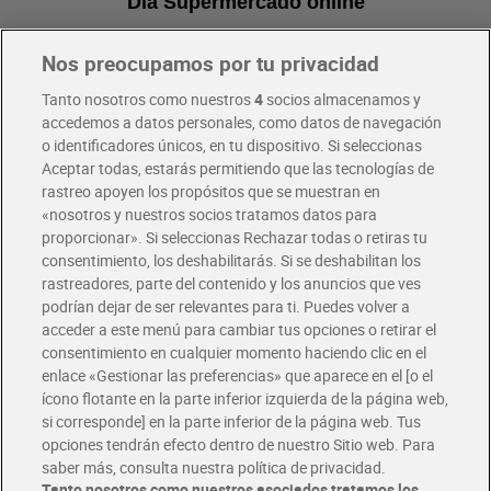
Dia Supermercado online
Nos preocupamos por tu privacidad
Pide hoy, recibe hoy
Entrega rápida y en la franja horaria que mejor te venga.
Tanto nosotros como nuestros
4
socios almacenamos y
accedemos a datos personales, como datos de navegación
o identificadores únicos, en tu dispositivo. Si seleccionas
Envío gratis por compras superiores a 100€
Aceptar todas, estarás permitiendo que las tecnologías de
Envío estandar por 4,99€
rastreo apoyen los propósitos que se muestran en
«nosotros y nuestros socios tratamos datos para
Glovo y Uber Eats
proporcionar». Si seleccionas Rechazar todas o retiras tu
Solicita tu factura de Glovo o Uber Eats
consentimiento, los deshabilitarás. Si se deshabilitan los
rastreadores, parte del contenido y los anuncios que ves
podrían dejar de ser relevantes para ti. Puedes volver a
Únete al CLUB Dia
acceder a este menú para cambiar tus opciones o retirar el
Disfruta las ventajas y ofertas exclusivas.
consentimiento en cualquier momento haciendo clic en el
Descárgate la APP Dia
enlace «Gestionar las preferencias» que aparece en el [o el
ícono flotante en la parte inferior izquierda de la página web,
Folletos y Tiendas
si corresponde] en la parte inferior de la página web. Tus
Descubre las mejores ofertas y busca tu tienda más cercana
opciones tendrán efecto dentro de nuestro Sitio web. Para
saber más, consulta nuestra política de privacidad.
Tanto nosotros como nuestros asociados tratamos los
Tarjeta MaX Dia