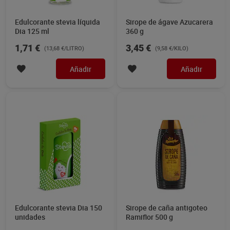
Edulcorante stevia líquida
Sirope de ágave Azucarera
Dia 125 ml
360 g
1,71 €
3,45 €
(13,68 €/LITRO)
(9,58 €/KILO)
Añadir
Añadir
Edulcorante stevia Dia 150
Sirope de caña antigoteo
unidades
Ramiflor 500 g