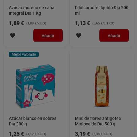
Azúcar moreno de caña
Edulcorante líquido Dia 200
integral Dia 1 Kg
ml
1,89 €
1,13 €
(1,89 €/KILO)
(5,65 €/LITRO)
Añadir
Añadir
Mejor valorado
Azúcar blanco en sobres
Miel de flores antigoteo
Dia 300 g
Mielove de Dia 500 g
1,25 €
3,19 €
(4,17 €/KILO)
(6,38 €/KILO)