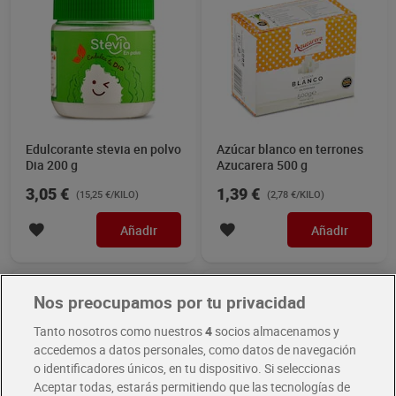
Edulcorante stevia en polvo
Azúcar blanco en terrones
Dia 200 g
Azucarera 500 g
3,05 €
1,39 €
(15,25 €/KILO)
(2,78 €/KILO)
Añadir
Añadir
Nos preocupamos por tu privacidad
Tanto nosotros como nuestros
4
socios almacenamos y
accedemos a datos personales, como datos de navegación
o identificadores únicos, en tu dispositivo. Si seleccionas
Aceptar todas, estarás permitiendo que las tecnologías de