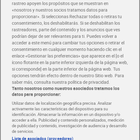
rastreo apoyen los propósitos que se muestran en
«nosotros y nuestros socios tratamos datos para
proporcionar». Si seleccionas Rechazar todas o retiras tu
consentimiento, los deshabilitarás. Si se deshabilitan los
Azúcar blanco en
Panela ecológica Green
rastreadores, parte del contenido y los anuncios que ves
azucarillos Azucarera 300 g
panela 500 g
podrían dejar de ser relevantes para ti. Puedes volver a
BIO
acceder a este menú para cambiar tus opciones o retirar el
1,42 €
2,49 €
consentimiento en cualquier momento haciendo clic en el
(4,73 €/KILO)
(4,98 €/KILO)
enlace «Gestionar las preferencias» que aparece en el [o el
Añadir
Añadir
ícono flotante en la parte inferior izquierda de la página web,
si corresponde] en la parte inferior de la página web. Tus
opciones tendrán efecto dentro de nuestro Sitio web. Para
saber más, consulta nuestra política de privacidad.
Tanto nosotros como nuestros asociados tratamos los
datos para proporcionar:
Utilizar datos de localización geográfica precisa. Analizar
activamente las características del dispositivo para su
identificación. Almacenar la información en un dispositivo y/o
acceder a ella. Publicidad y contenido personalizados, medición
de publicidad y contenido, investigación de audiencia y desarrollo
de servicios.
Lista de asociados (proveedores)