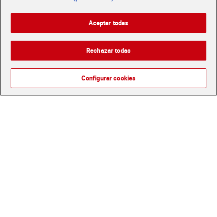
Azúcar blanco Azucarera
Endulzante de stevia 0
800 g
calorías Truvia 40 unidades
Aceptar todas
1,19 €
2,15 €
(1,49 €/KILO)
(0,05 €/UNIDAD)
Rechazar todas
Añadir
Añadir
Configurar cookies
Azúcar moreno de caña en
Eritritol Natur Wassy 200 g
sobres Azucarera 400 g
Sin gluten