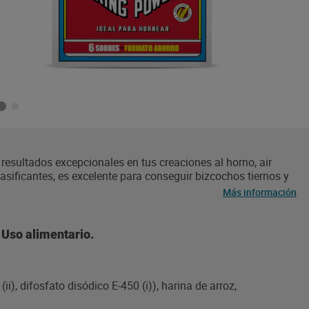
resultados excepcionales en tus creaciones al horno, air
asificantes, es excelente para conseguir bizcochos tiernos y
milia con postres caseros. Cada paquete ahorro incluye 6
Más información
ta de repostería, desde pan hasta bollería. Con más de 150
dos sus productos, ayudándote a crear momentos dulces y
 y postres preparados en polvo, llegó a España en 1943
 Uso alimentario.
uerdos de celebraciones familiares y recetas transmitidas de
), difosfato disódico E-450 (i)), harina de arroz,