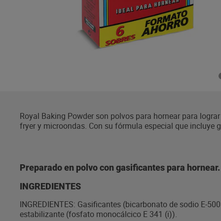
Royal Baking Powder son polvos para hornear para lograr 
fryer y microondas. Con su fórmula especial que incluye g
esponjosos, deliciosos para endulzar tus momentos en fa
sobres de 16 gramos, facilitando su uso en cualquier rece
años de tradición, Royal garantiza calidad y sabor en to
memorables. Royal, la marca líder en polvos para hornear
Preparado en polvo con gasificantes para hornear.
estableciéndose en la memoria de la gente y evocando rec
generación en generación
INGREDIENTES
INGREDIENTES: Gasificantes (bicarbonato de sodio E-500 (ii
estabilizante (fosfato monocálcico E 341 (i)).