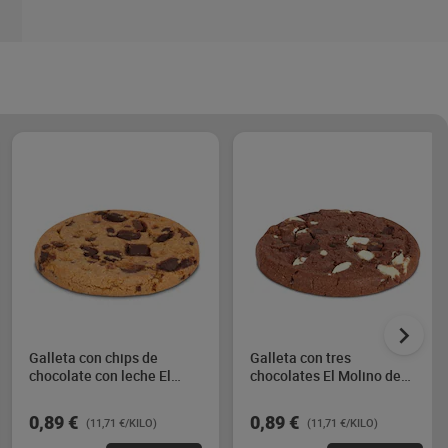
Galleta con chips de
Galleta con tres
chocolate con leche El
chocolates El Molino de
Molino de Dia 76 g
Dia 76 g
0,89 €
0,89 €
(11,71 €/KILO)
(11,71 €/KILO)