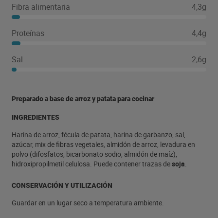
Fibra alimentaria
4,3g
Proteínas
4,4g
Sal
2,6g
Preparado a base de arroz y patata para cocinar
INGREDIENTES
Harina de arroz, fécula de patata, harina de garbanzo, sal,
azúcar, mix de fibras vegetales, almidón de arroz, levadura en
polvo (difosfatos, bicarbonato sodio, almidón de maíz),
hidroxipropilmetil celulosa. Puede contener trazas de
soja
.
CONSERVACIÓN Y UTILIZACIÓN
Guardar en un lugar seco a temperatura ambiente.