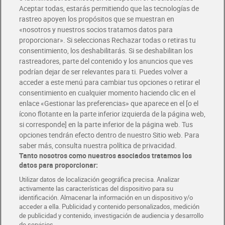
Aceptar todas, estarás permitiendo que las tecnologías de
Envío estandar por 4,99€
rastreo apoyen los propósitos que se muestran en
«nosotros y nuestros socios tratamos datos para
Glovo y Uber Eats
proporcionar». Si seleccionas Rechazar todas o retiras tu
Solicita tu factura de Glovo o Uber Eats
consentimiento, los deshabilitarás. Si se deshabilitan los
rastreadores, parte del contenido y los anuncios que ves
podrían dejar de ser relevantes para ti. Puedes volver a
Únete al CLUB Dia
acceder a este menú para cambiar tus opciones o retirar el
Disfruta las ventajas y ofertas exclusivas.
consentimiento en cualquier momento haciendo clic en el
Descárgate la APP Dia
enlace «Gestionar las preferencias» que aparece en el [o el
ícono flotante en la parte inferior izquierda de la página web,
Folletos y Tiendas
si corresponde] en la parte inferior de la página web. Tus
Descubre las mejores ofertas y busca tu tienda más cercana
opciones tendrán efecto dentro de nuestro Sitio web. Para
saber más, consulta nuestra política de privacidad.
Tanto nosotros como nuestros asociados tratamos los
Tarjeta MaX Dia
Te devuelve hasta 8€/mes de tus compras.
datos para proporcionar:
¡Solicita tu tarjeta de crédito aquí!
Utilizar datos de localización geográfica precisa. Analizar
activamente las características del dispositivo para su
RECETAS
COMER MEJOR CADA DIA
EMPLEO
identificación. Almacenar la información en un dispositivo y/o
acceder a ella. Publicidad y contenido personalizados, medición
COLABORA CON DIA
ABRE TU TIENDA
DIA CORPORATE
de publicidad y contenido, investigación de audiencia y desarrollo
de servicios.