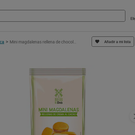
El
>
ica
Mini magdalenas rellena de chocolate El Molino de Dia 180 g
Añadir a mi lista