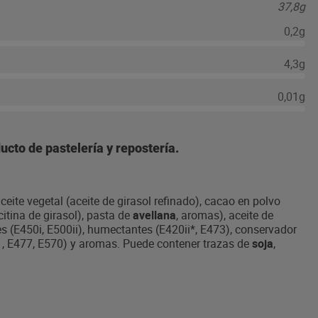
37,8g
0,2g
4,3g
0,01g
cto de pastelería y repostería.
ceite vegetal (aceite de girasol refinado), cacao en polvo
itina de girasol), pasta de
avellana
, aromas), aceite de
ntes (E450i, E500ii), humectantes (E420ii*, E473), conservador
1, E477, E570) y aromas. Puede contener trazas de
soja
,