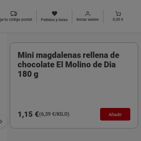
ige tu código postal
Iniciar sesión
0,00 €
Pedidos y listas
Mini magdalenas rellena de
chocolate El Molino de Dia
180 g
1,15 €
(6,39 €/KILO)
Añadir