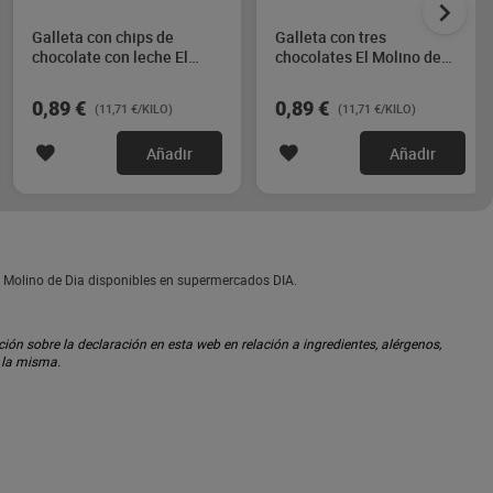
Galleta con chips de
Galleta con tres
chocolate con leche El
chocolates El Molino de
Molino de Dia 76 g
Dia 76 g
0,89 €
0,89 €
(11,71 €/KILO)
(11,71 €/KILO)
Añadir
Añadir
l Molino de Dia disponibles en supermercados DIA.
ón sobre la declaración en esta web en relación a ingredientes, alérgenos,
n la misma.