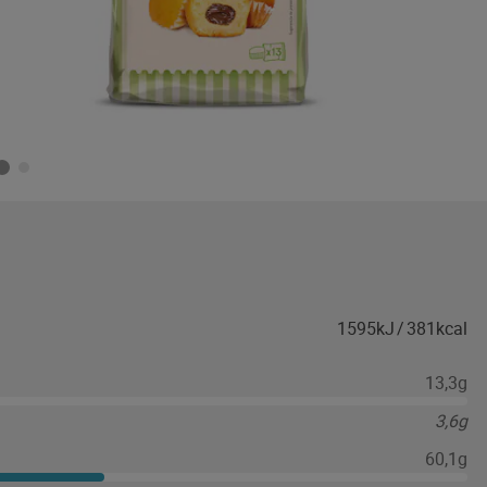
1595kJ
/
381kcal
13,3g
3,6g
60,1g