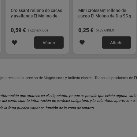
Croissant relleno de cacao
Mini croissant relleno de
y avellanas El Molino de
cacao El Molino de Dia 55 g
Dia 81 g
0,59 €
0,25 €
(7,28 €/KILO)
(4,55 €/KILO)
Añadir
Añadir
or precio en la sección de Magdalenas y bollería clásica. Todos los productos de E
ormación que aparece en el etiquetado, ya que es posible que exista alguna variaci
 y así como cuanta información de carácter obligatorio y/o voluntario aparezcan e
 de la fruta pueden variar en función de la zona de reparto.