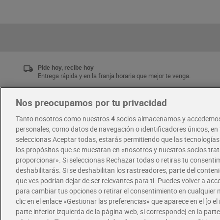
Pide hoy, recibe hoy
Entrega rápida y en la franja horaria que mejor te venga.
Nos preocupamos por tu privacidad
Únete al CLUB Dia
Tanto nosotros como nuestros
4
socios almacenamos y accedemos
Disfruta las ventajas y ofertas exclusivas.
personales, como datos de navegación o identificadores únicos, en t
Descárgate la APP Dia
seleccionas Aceptar todas, estarás permitiendo que las tecnología
los propósitos que se muestran en «nosotros y nuestros socios tr
proporcionar». Si seleccionas Rechazar todas o retiras tu consentim
·
·
RECETAS
COMER MEJOR CADA DIA
deshabilitarás. Si se deshabilitan los rastreadores, parte del conten
que ves podrían dejar de ser relevantes para ti. Puedes volver a ac
para cambiar tus opciones o retirar el consentimiento en cualquie
clic en el enlace «Gestionar las preferencias» que aparece en el [o el 
parte inferior izquierda de la página web, si corresponde] en la parte 