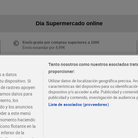
Dia Supermercado online
Envío gratis por compras superiores a 100€
Envío estandar por 4,99€
Tanto nosotros como nuestros asociados trat
proporcionar:
Folletos y Tiendas
 a datos
Descubre las mejores ofertas y busca tu tienda más
u dispositivo. Si
Utilizar datos de localización geográfica precisa. An
cercana
características del dispositivo para su identificaci
s de rastreo apoyen
dispositivo y/o acceder a ella. Publicidad y conten
atamos datos para
publicidad y contenido, investigación de audiencia y
iento, los
·
·
EMPLEO
COLABORA CON DIA
Lista de asociados (proveedores)
ido y los anuncios
ceder a este menú
r momento haciendo
ícono flotante en la
inferior de la