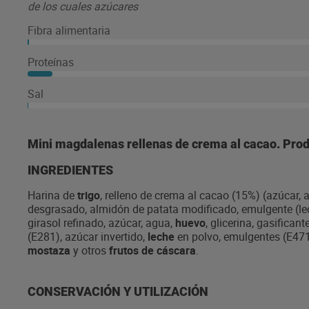
de los cuales azúcares
Fibra alimentaria
Proteínas
Sal
Mini magdalenas rellenas de crema al cacao. Produ
INGREDIENTES
Harina de
trigo
, relleno de crema al cacao (15%) (azúcar, a
desgrasado, almidón de patata modificado, emulgente (lec
girasol refinado, azúcar, agua,
huevo
, glicerina, gasifica
(E281), azúcar invertido,
leche
en polvo, emulgentes (E47
mostaza
y otros
frutos de cáscara
.
CONSERVACIÓN Y UTILIZACIÓN