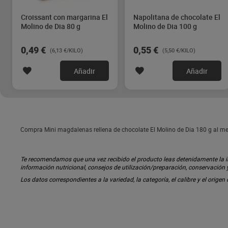
Croissant con margarina El
Napolitana de chocolate El
Molino de Dia 80 g
Molino de Dia 100 g
0,49 €
0,55 €
(6,13 €/KILO)
(5,50 €/KILO)
Añadir
Añadir
Compra Mini magdalenas rellena de chocolate El Molino de Dia 180 g al mej
Te recomendamos que una vez recibido el producto leas detenidamente la inf
información nutricional, consejos de utilización/preparación, conservación
Los datos correspondientes a la variedad, la categoría, el calibre y el origen