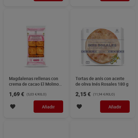
Magdalenas rellenas con
Tortas de anís con aceite
crema de cacao El Molino
de oliva Inés Rosales 180 g
de Dia 336 g
1,69 €
2,15 €
(5,03 €/KILO)
(11,94 €/KILO)
Añadir
Añadir