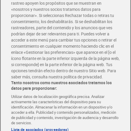
rastreo apoyen los propósitos que se muestran en
«nosotros y nuestros socios tratamos datos para
proporcionar». Si seleccionas Rechazar todas o retiras tu
consentimiento, los deshabilitarás. Si se deshabilitan los
Rondo con naranja El
Medias noches El Molino
rastreadores, parte del contenido y los anuncios que ves
Molino de Dia 400 g
de Dia 200 g
podrían dejar de ser relevantes para ti. Puedes volver a
2,79 €
1,59 €
(6,98 €/KILO)
(7,95 €/KILO)
acceder a este menú para cambiar tus opciones o retirar el
consentimiento en cualquier momento haciendo clic en el
Añadir
Añadir
enlace «Gestionar las preferencias» que aparece en el [o el
ícono flotante en la parte inferior izquierda de la página web,
si corresponde] en la parte inferior de la página web. Tus
opciones tendrán efecto dentro de nuestro Sitio web. Para
saber más, consulta nuestra política de privacidad.
Tanto nosotros como nuestros asociados tratamos los
datos para proporcionar:
Utilizar datos de localización geográfica precisa. Analizar
activamente las características del dispositivo para su
identificación. Almacenar la información en un dispositivo y/o
acceder a ella. Publicidad y contenido personalizados, medición
de publicidad y contenido, investigación de audiencia y desarrollo
de servicios.
Lista de asociados (proveedores)
Bizcocho de limón El
Magdalenas 0% azúcares