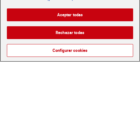
Molino de Dia 350 g
añadidos Dulcesol 240 g
2,49 €
2,00 €
Aceptar todas
(7,11 €/KILO)
(8,33 €/KILO)
Añadir
Añadir
Rechazar todas
Configurar cookies
Bizcocho de naranja con
Tortas de anís con aceite
chocolate El Molino de Dia
de oliva Inés Rosales 180 g
350 g
2,49 €
2,15 €
(7,11 €/KILO)
(11,94 €/KILO)