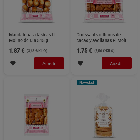
Magdalenas clásicas El
Croissants rellenos de
Molino de Dia 515 g
cacao y avellanas El Molino
de Dia 315 g
1,87 €
1,75 €
(3,63 €/KILO)
(5,56 €/KILO)
Añadir
Añadir
Novedad