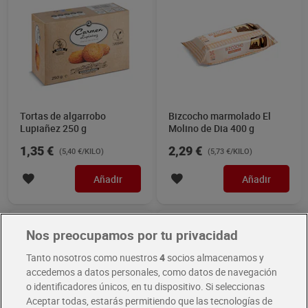
Tortas de algarrobo
Bizcocho marmolado El
Lupiañez 250 g
Molino de Dia 400 g
1,35 €
2,29 €
(5,40 €/KILO)
(5,73 €/KILO)
Añadir
Añadir
Novedad
Nos preocupamos por tu privacidad
Tanto nosotros como nuestros
4
socios almacenamos y
accedemos a datos personales, como datos de navegación
o identificadores únicos, en tu dispositivo. Si seleccionas
Aceptar todas, estarás permitiendo que las tecnologías de