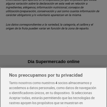
alguna variación sobre la declaración en esta web en relación a
ingredientes, alérgenos, información nutricional, consejos de
utilización/preparación, conservación y así como cuanta información de
carácter obligatorio y/o voluntario aparezcan en la misma.
Los datos correspondientes a la variedad, la categoría, el calibre y el
origen de la fruta pueden variar en función de la zona de reparto.
Dia Supermercado online
Nos preocupamos por tu privacidad
Pide hoy, recibe hoy
Entrega rápida y en la franja horaria que mejor te venga.
Tanto nosotros como nuestros
4
socios almacenamos y
accedemos a datos personales, como datos de navegación
o identificadores únicos, en tu dispositivo. Si seleccionas
Envío gratis por compras superiores a 100€
Aceptar todas, estarás permitiendo que las tecnologías de
Envío estandar por 4,99€
rastreo apoyen los propósitos que se muestran en