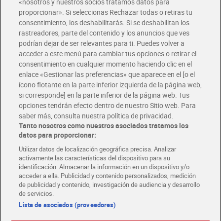
«nosotros y nuestros socios tratamos datos para
Glovo y Uber Eats
proporcionar». Si seleccionas Rechazar todas o retiras tu
Solicita tu factura de Glovo o Uber Eats
consentimiento, los deshabilitarás. Si se deshabilitan los
rastreadores, parte del contenido y los anuncios que ves
podrían dejar de ser relevantes para ti. Puedes volver a
Únete al CLUB Dia
acceder a este menú para cambiar tus opciones o retirar el
Disfruta las ventajas y ofertas exclusivas.
consentimiento en cualquier momento haciendo clic en el
Descárgate la APP Dia
enlace «Gestionar las preferencias» que aparece en el [o el
ícono flotante en la parte inferior izquierda de la página web,
Folletos y Tiendas
si corresponde] en la parte inferior de la página web. Tus
Descubre las mejores ofertas y busca tu tienda más cercana
opciones tendrán efecto dentro de nuestro Sitio web. Para
saber más, consulta nuestra política de privacidad.
Tanto nosotros como nuestros asociados tratamos los
Tarjeta MaX Dia
Te devuelve hasta 8€/mes de tus compras.
datos para proporcionar:
¡Solicita tu tarjeta de crédito aquí!
Utilizar datos de localización geográfica precisa. Analizar
activamente las características del dispositivo para su
RECETAS
COMER MEJOR CADA DIA
EMPLEO
identificación. Almacenar la información en un dispositivo y/o
acceder a ella. Publicidad y contenido personalizados, medición
COLABORA CON DIA
ABRE TU TIENDA
DIA CORPORATE
de publicidad y contenido, investigación de audiencia y desarrollo
de servicios.
Lista de asociados (proveedores)