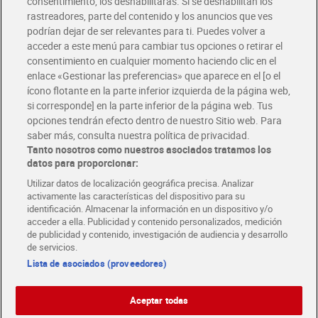
consentimiento, los deshabilitarás. Si se deshabilitan los
rastreadores, parte del contenido y los anuncios que ves
podrían dejar de ser relevantes para ti. Puedes volver a
Únete al CLUB Dia
acceder a este menú para cambiar tus opciones o retirar el
Disfruta las ventajas y ofertas exclusivas.
consentimiento en cualquier momento haciendo clic en el
Descárgate la APP Dia
enlace «Gestionar las preferencias» que aparece en el [o el
ícono flotante en la parte inferior izquierda de la página web,
Folletos y Tiendas
si corresponde] en la parte inferior de la página web. Tus
Descubre las mejores ofertas y busca tu tienda más cercana
opciones tendrán efecto dentro de nuestro Sitio web. Para
saber más, consulta nuestra política de privacidad.
Tanto nosotros como nuestros asociados tratamos los
Tarjeta MaX Dia
Te devuelve hasta 8€/mes de tus compras.
datos para proporcionar:
¡Solicita tu tarjeta de crédito aquí!
Utilizar datos de localización geográfica precisa. Analizar
activamente las características del dispositivo para su
RECETAS
COMER MEJOR CADA DIA
EMPLEO
identificación. Almacenar la información en un dispositivo y/o
acceder a ella. Publicidad y contenido personalizados, medición
COLABORA CON DIA
ABRE TU TIENDA
DIA CORPORATE
de publicidad y contenido, investigación de audiencia y desarrollo
de servicios.
Lista de asociados (proveedores)
Aceptar todas
Atención al cliente
Español
Español