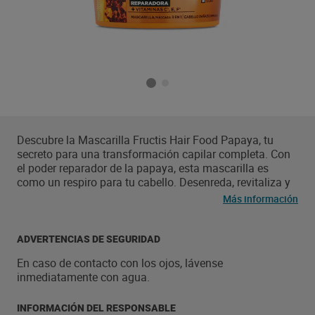
Descubre la Mascarilla Fructis Hair Food Papaya, tu
secreto para una transformación capilar completa. Con
el poder reparador de la papaya, esta mascarilla es
como un respiro para tu cabello. Desenreda, revitaliza y
olvídate de la rotura, reduciéndola hasta un 94%, para
Más información
una melena suave, manejable y radiante. Nuestra
fórmula vegana ha superado las pruebas en todo tipo de
cabello. Siente la magia de la papaya, que no solo
ADVERTENCIAS DE SEGURIDAD
despierta la vida en tu melena, sino que también le
En caso de contacto con los ojos, lávense
brinda un brillo espectacular. Experimenta un efecto
inmediatamente con agua.
antiencrepamiento y refuerza la fibra capilar, dándole a
tu cabello el cuidado que se merece. ¡Notarás la
diferencia desde la primera aplicación!
INFORMACIÓN DEL RESPONSABLE