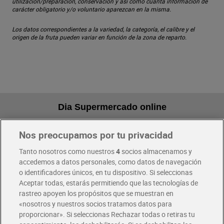
utilización/preparación, conservación y así como cuanta información de
carácter obligatorio y/o voluntario aparezcan en la misma.
Los datos correspondientes a la variedad, la categoría, el calibre y el
origen de la fruta pueden variar en función de la zona de reparto.
Dia Supermercado online
Nos preocupamos por tu privacidad
Pide hoy, recibe hoy
Entrega rápida y en la franja horaria que mejor te venga.
Tanto nosotros como nuestros
4
socios almacenamos y
accedemos a datos personales, como datos de navegación
o identificadores únicos, en tu dispositivo. Si seleccionas
Envío gratis por compras superiores a 100€
Aceptar todas, estarás permitiendo que las tecnologías de
Envío estandar por 4,99€
rastreo apoyen los propósitos que se muestran en
«nosotros y nuestros socios tratamos datos para
Glovo y Uber Eats
proporcionar». Si seleccionas Rechazar todas o retiras tu
Solicita tu factura de Glovo o Uber Eats