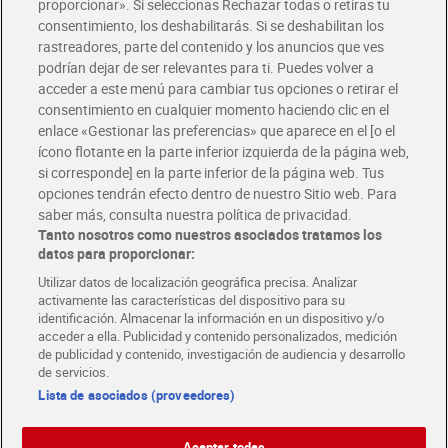
Glovo y Uber Eats
proporcionar». Si seleccionas Rechazar todas o retiras tu
Solicita tu factura de Glovo o Uber Eats
consentimiento, los deshabilitarás. Si se deshabilitan los
rastreadores, parte del contenido y los anuncios que ves
podrían dejar de ser relevantes para ti. Puedes volver a
Únete al CLUB Dia
acceder a este menú para cambiar tus opciones o retirar el
Disfruta las ventajas y ofertas exclusivas.
consentimiento en cualquier momento haciendo clic en el
Descárgate la APP Dia
enlace «Gestionar las preferencias» que aparece en el [o el
ícono flotante en la parte inferior izquierda de la página web,
Folletos y Tiendas
si corresponde] en la parte inferior de la página web. Tus
Descubre las mejores ofertas y busca tu tienda más cercana
opciones tendrán efecto dentro de nuestro Sitio web. Para
saber más, consulta nuestra política de privacidad.
Tanto nosotros como nuestros asociados tratamos los
Tarjeta MaX Dia
Te devuelve hasta 8€/mes de tus compras.
datos para proporcionar:
¡Solicita tu tarjeta de crédito aquí!
Utilizar datos de localización geográfica precisa. Analizar
activamente las características del dispositivo para su
RECETAS
COMER MEJOR CADA DIA
EMPLEO
identificación. Almacenar la información en un dispositivo y/o
acceder a ella. Publicidad y contenido personalizados, medición
COLABORA CON DIA
ABRE TU TIENDA
DIA CORPORATE
de publicidad y contenido, investigación de audiencia y desarrollo
de servicios.
Lista de asociados (proveedores)
Aceptar todas