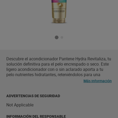
Descubre el acondicionador Pantene Hydra Revitaliza, tu
solución definitiva para el pelo encrespado o seco. Este
ligero acondicionador con o sin aclarado aporta a tu
pelo nutrientes hidratantes, reteniéndolos para una
hidratación duradera y un pelo visiblemente sano. Úsalo
Más información
con el resto de la colección Hydra Revitaliza para una
rutina de cuidado capilar completa y nutritiva. Completa
tu rutina con nuestro protector térmico para una
ADVERTENCIAS DE SEGURIDAD
nutrición aún mayor cuando se activa con calor.
Not Applicable
INFORMACIÓN DEL RESPONSABLE