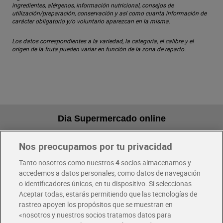
ingredientes, alérgenos, información nutricional, consejos de
utilización/preparación, conservación y así como cuanta información de
carácter obligatorio y/o voluntario aparezcan en la misma.
Los datos correspondientes a la variedad, la categoría, el calibre y el
origen de la fruta pueden variar en función de la zona de reparto.
Dia Supermercado online
Nos preocupamos por tu privacidad
Pide hoy, recibe hoy
Entrega rápida y en la franja horaria que mejor te venga.
Tanto nosotros como nuestros
4
socios almacenamos y
accedemos a datos personales, como datos de navegación
o identificadores únicos, en tu dispositivo. Si seleccionas
Envío gratis por compras superiores a 100€
Aceptar todas, estarás permitiendo que las tecnologías de
Envío estandar por 4,99€
rastreo apoyen los propósitos que se muestran en
«nosotros y nuestros socios tratamos datos para