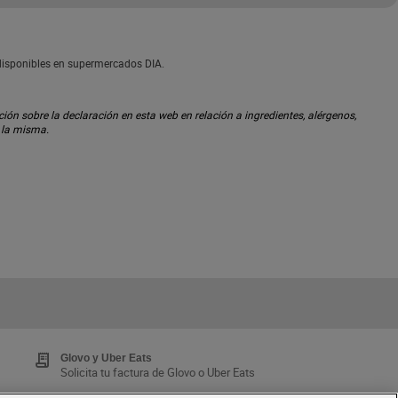
 disponibles en supermercados DIA.
ón sobre la declaración en esta web en relación a ingredientes, alérgenos,
n la misma.
Glovo y Uber Eats
Solicita tu factura de Glovo o Uber Eats