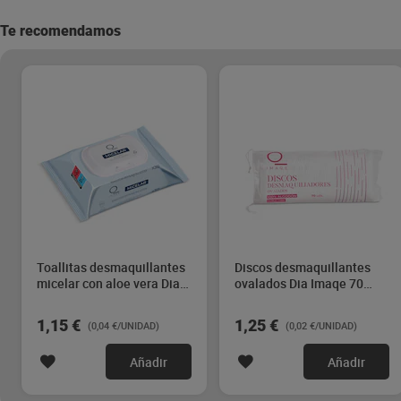
Te recomendamos
Toallitas desmaquillantes
Discos desmaquillantes
micelar con aloe vera Dia
ovalados Dia Imaqe 70
Imaqe 30 unidades
unidades
1,15 €
1,25 €
(0,04 €/UNIDAD)
(0,02 €/UNIDAD)
Añadir
Añadir