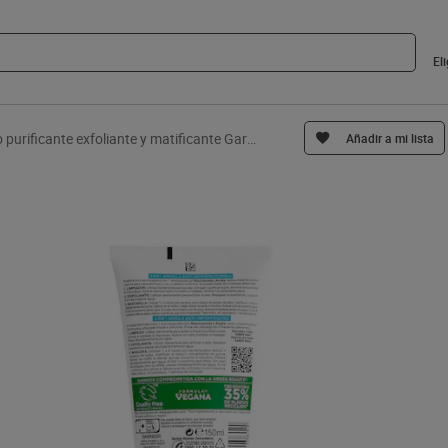
El
Crema tres en uno purificante exfoliante y matificante Garnier 150 ml
Añadir a mi lista