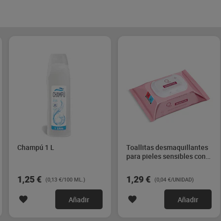
Champú 1 L
Toallitas desmaquillantes
para pieles sensibles con
extractos de rosas Dia
Imaqe 30 unidades
1,25 €
1,29 €
(0,13 €/100 ML.)
(0,04 €/UNIDAD)
Añadir
Añadir