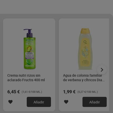
Crema nutri rizos sin
Agua de colonia familiar
aclarado Fructis 400 ml
de verbena y cÍtricos Dia
Imaqe 750 ml
6,45 €
1,99 €
(1,61 €/100 ML.)
(0,27 €/100 ML.)
Añadir
Añadir