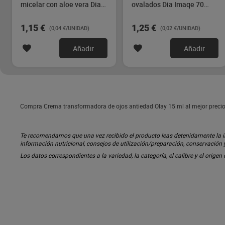
micelar con aloe vera Dia
ovalados Dia Imaqe 70
Imaqe 30 unidades
unidades
1,15 €
1,25 €
(0,04 €/UNIDAD)
(0,02 €/UNIDAD)
Añadir
Añadir
Compra Crema transformadora de ojos antiedad Olay 15 ml al mejor precio 
Te recomendamos que una vez recibido el producto leas detenidamente la inf
información nutricional, consejos de utilización/preparación, conservación
Los datos correspondientes a la variedad, la categoría, el calibre y el origen