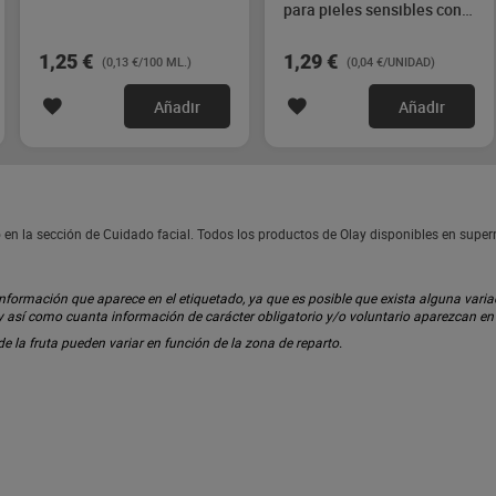
para pieles sensibles con
extractos de rosas Dia
Imaqe 30 unidades
1,25 €
1,29 €
(0,13 €/100 ML.)
(0,04 €/UNIDAD)
Añadir
Añadir
en la sección de Cuidado facial. Todos los productos de Olay disponibles en supe
ormación que aparece en el etiquetado, ya que es posible que exista alguna variaci
 y así como cuanta información de carácter obligatorio y/o voluntario aparezcan e
 de la fruta pueden variar en función de la zona de reparto.