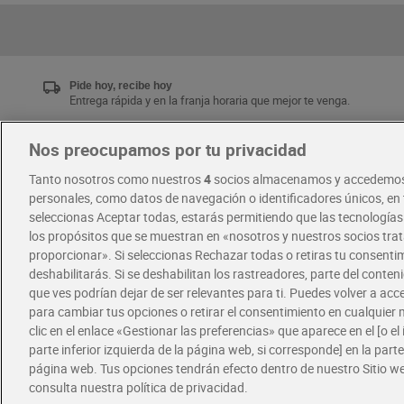
Pide hoy, recibe hoy
Entrega rápida y en la franja horaria que mejor te venga.
Nos preocupamos por tu privacidad
Únete al CLUB Dia
Tanto nosotros como nuestros
4
socios almacenamos y accedemos
Disfruta las ventajas y ofertas exclusivas.
personales, como datos de navegación o identificadores únicos, en t
Descárgate la APP Dia
seleccionas Aceptar todas, estarás permitiendo que las tecnología
los propósitos que se muestran en «nosotros y nuestros socios tr
proporcionar». Si seleccionas Rechazar todas o retiras tu consentim
·
·
RECETAS
COMER MEJOR CADA DIA
deshabilitarás. Si se deshabilitan los rastreadores, parte del conten
que ves podrían dejar de ser relevantes para ti. Puedes volver a ac
para cambiar tus opciones o retirar el consentimiento en cualquie
clic en el enlace «Gestionar las preferencias» que aparece en el [o el 
parte inferior izquierda de la página web, si corresponde] en la parte 
página web. Tus opciones tendrán efecto dentro de nuestro Sitio w
consulta nuestra política de privacidad.
Política de privacidad
Política de cookies
A