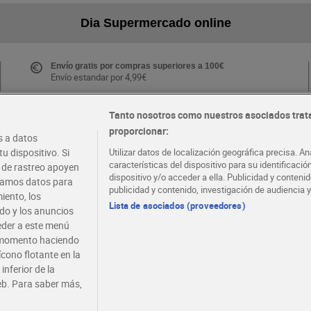
Dia Supermercado online
Envío gratis por compras superiores a 100€
Envío estandar por 4,99€
Tanto nosotros como nuestros asociados trat
proporcionar:
Folletos y Tiendas
 a datos
Descubre las mejores ofertas y busca tu tienda más
u dispositivo. Si
Utilizar datos de localización geográfica precisa. An
cercana
características del dispositivo para su identificaci
s de rastreo apoyen
dispositivo y/o acceder a ella. Publicidad y conten
atamos datos para
publicidad y contenido, investigación de audiencia y
iento, los
·
·
EMPLEO
COLABORA CON DIA
Lista de asociados (proveedores)
ido y los anuncios
ceder a este menú
r momento haciendo
ícono flotante en la
inferior de la
eb. Para saber más,
viso legal
Condiciones de compra