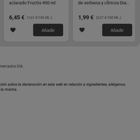
aclarado Fructis 400 ml
de verbena y cÍtricos Dia
Imaqe 750 ml
6,45 €
1,99 €
(1,61 €/100 ML.)
(0,27 €/100 ML.)
Añadir
Añadir
rmercados DIA.
ón sobre la declaración en esta web en relación a ingredientes, alérgenos,
n la misma.