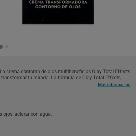
a crema contorno de ojos multibeneficios Olay Total Effects
 transformar tu mirada. La fórmula de Olay Total Effects,
tamina B5, potencia la hidratación y la renovación de la
Más información
 paso: hidrata, atenúa la apariencia de hinchazón mediante su
a piel al instante, suaviza visiblemente las líneas de
de los ojos y unifica la textura de la piel. Fórmula testada
os ojos, aclarar con agua.