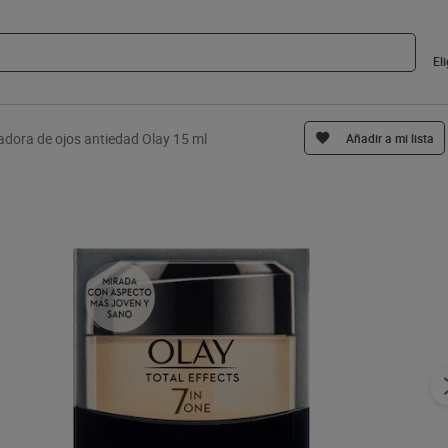
El
dora de ojos antiedad Olay 15 ml
Añadir a mi lista