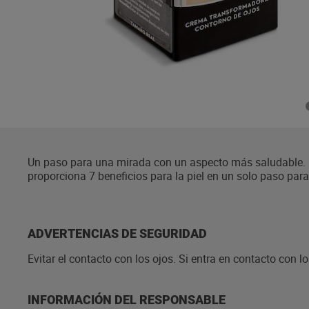
Un paso para una mirada con un aspecto más saludable. L
proporciona 7 beneficios para la piel en un solo paso para
rica en vitaminas antioxidantes B3, C y E, así como pro-vi
superficie de la piel. Proporciona 7 beneficios en un solo
uso, atenúa la apariencia de las ojeras, unifica el tono de l
expresión y las arrugas, aumenta la luminosidad alrededor 
ADVERTENCIAS DE SEGURIDAD
clínicamente.
Evitar el contacto con los ojos. Si entra en contacto con l
INFORMACIÓN DEL RESPONSABLE