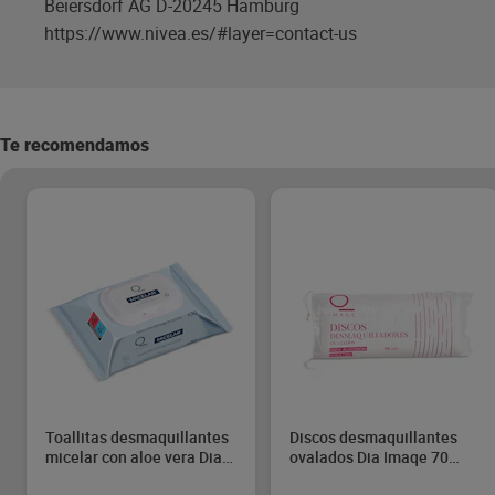
Beiersdorf AG D-20245 Hamburg
https://www.nivea.es/#layer=contact-us
Te recomendamos
Toallitas desmaquillantes
Discos desmaquillantes
micelar con aloe vera Dia
ovalados Dia Imaqe 70
Imaqe 30 unidades
unidades