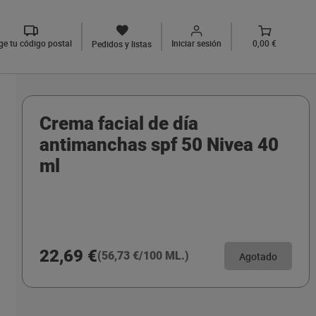
ige tu código postal
Iniciar sesión
0,00 €
Pedidos y listas
Crema facial de día
antimanchas spf 50 Nivea 40
ml
22,69 €
(56,73 €/100 ML.)
Agotado