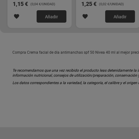
1,15 €
1,25 €
(0,04 €/UNIDAD)
(0,02 €/UNIDAD)
Añadir
Añadir
Compra Crema facial de día antimanchas spf 50 Nivea 40 ml al mejor preci
Te recomendamos que una vez recibido el producto leas detenidamente la inf
información nutricional, consejos de utilización/preparación, conservación
Los datos correspondientes a la variedad, la categoría, el calibre y el origen