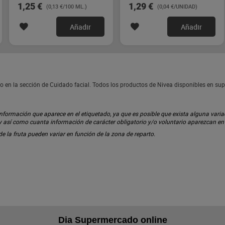
Imaqe 30 unidades
1,25 €
1,29 €
(0,13 €/100 ML.)
(0,04 €/UNIDAD)
Añadir
Añadir
o en la sección de Cuidado facial. Todos los productos de Nivea disponibles en su
ormación que aparece en el etiquetado, ya que es posible que exista alguna variaci
 y así como cuanta información de carácter obligatorio y/o voluntario aparezcan e
 de la fruta pueden variar en función de la zona de reparto.
Dia Supermercado online