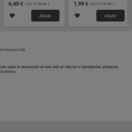
6,45 €
1,99 €
(1,61 €/100 ML.)
(0,27 €/100 ML.)
Añadir
Añadir
permercados DIA.
ón sobre la declaración en esta web en relación a ingredientes, alérgenos,
n la misma.