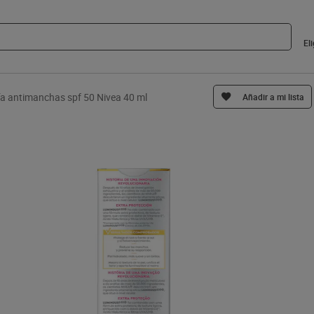
El
ía antimanchas spf 50 Nivea 40 ml
Añadir a mi lista