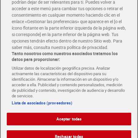
podrían dejar de ser relevantes para ti. Puedes volver a
Únete al CLUB Dia
acceder a este menú para cambiar tus opciones o retirar el
Disfruta las ventajas y ofertas exclusivas.
consentimiento en cualquier momento haciendo clic en el
Descárgate la APP Dia
enlace «Gestionar las preferencias» que aparece en el [o el
ícono flotante en la parte inferior izquierda de la página web,
Folletos y Tiendas
si corresponde] en la parte inferior de la página web. Tus
Descubre las mejores ofertas y busca tu tienda más cercana
opciones tendrán efecto dentro de nuestro Sitio web. Para
saber más, consulta nuestra política de privacidad.
Tanto nosotros como nuestros asociados tratamos los
Tarjeta MaX Dia
Te devuelve hasta 8€/mes de tus compras.
datos para proporcionar:
¡Solicita tu tarjeta de crédito aquí!
Utilizar datos de localización geográfica precisa. Analizar
activamente las características del dispositivo para su
RECETAS
COMER MEJOR CADA DIA
EMPLEO
identificación. Almacenar la información en un dispositivo y/o
acceder a ella. Publicidad y contenido personalizados, medición
COLABORA CON DIA
ABRE TU TIENDA
DIA CORPORATE
de publicidad y contenido, investigación de audiencia y desarrollo
de servicios.
Lista de asociados (proveedores)
Aceptar todas
Atención al cliente
Español
Español
Català
Rechazar todas