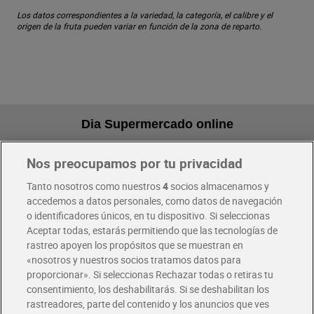
Los datos correspondientes a la variedad, la categoría, el calibre y el
origen de la fruta pueden variar en función de la zona de reparto.
Dia Supermercado online
Nos preocupamos por tu privacidad
Pide hoy, recibe hoy
Entrega rápida y en la franja horaria que mejor te venga.
Tanto nosotros como nuestros
4
socios almacenamos y
accedemos a datos personales, como datos de navegación
o identificadores únicos, en tu dispositivo. Si seleccionas
Envío gratis por compras superiores a 100€
Aceptar todas, estarás permitiendo que las tecnologías de
Envío estandar por 4,99€
rastreo apoyen los propósitos que se muestran en
«nosotros y nuestros socios tratamos datos para
Glovo y Uber Eats
proporcionar». Si seleccionas Rechazar todas o retiras tu
Solicita tu factura de Glovo o Uber Eats
consentimiento, los deshabilitarás. Si se deshabilitan los
rastreadores, parte del contenido y los anuncios que ves