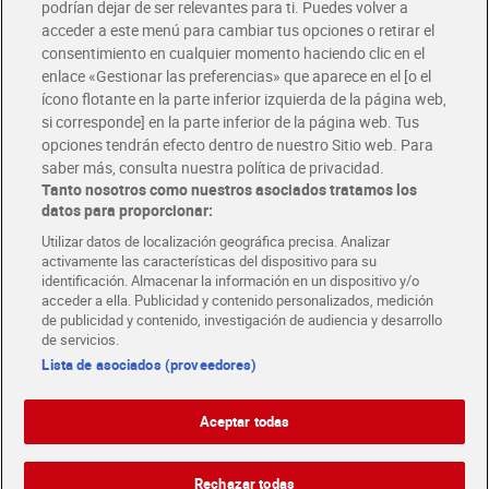
podrían dejar de ser relevantes para ti. Puedes volver a
Únete al CLUB Dia
acceder a este menú para cambiar tus opciones o retirar el
Disfruta las ventajas y ofertas exclusivas.
consentimiento en cualquier momento haciendo clic en el
Descárgate la APP Dia
enlace «Gestionar las preferencias» que aparece en el [o el
ícono flotante en la parte inferior izquierda de la página web,
Folletos y Tiendas
si corresponde] en la parte inferior de la página web. Tus
Descubre las mejores ofertas y busca tu tienda más cercana
opciones tendrán efecto dentro de nuestro Sitio web. Para
saber más, consulta nuestra política de privacidad.
Tanto nosotros como nuestros asociados tratamos los
Tarjeta MaX Dia
Te devuelve hasta 8€/mes de tus compras.
datos para proporcionar:
¡Solicita tu tarjeta de crédito aquí!
Utilizar datos de localización geográfica precisa. Analizar
activamente las características del dispositivo para su
RECETAS
COMER MEJOR CADA DIA
EMPLEO
identificación. Almacenar la información en un dispositivo y/o
acceder a ella. Publicidad y contenido personalizados, medición
COLABORA CON DIA
ABRE TU TIENDA
DIA CORPORATE
de publicidad y contenido, investigación de audiencia y desarrollo
de servicios.
Lista de asociados (proveedores)
Aceptar todas
Atención al cliente
Español
Español
Català
Rechazar todas