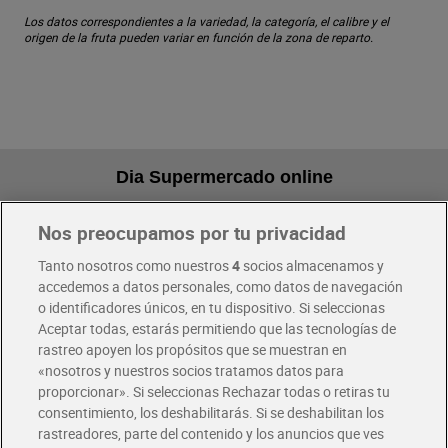
Los datos correspondientes a la variedad, la categoría, el calibre y el
origen de la fruta pueden variar en función de la zona de reparto.
Dia Supermercado online
Nos preocupamos por tu privacidad
Pide hoy, recibe hoy
Entrega rápida y en la franja horaria que mejor te venga.
Tanto nosotros como nuestros
4
socios almacenamos y
accedemos a datos personales, como datos de navegación
o identificadores únicos, en tu dispositivo. Si seleccionas
Envío gratis por compras superiores a 100€
Aceptar todas, estarás permitiendo que las tecnologías de
Envío estandar por 4,99€
rastreo apoyen los propósitos que se muestran en
«nosotros y nuestros socios tratamos datos para
Glovo y Uber Eats
proporcionar». Si seleccionas Rechazar todas o retiras tu
Solicita tu factura de Glovo o Uber Eats
consentimiento, los deshabilitarás. Si se deshabilitan los
rastreadores, parte del contenido y los anuncios que ves