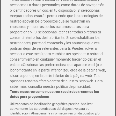
accedemos a datos personales, como datos de navegación
o identificadores únicos, en tu dispositivo. Si seleccionas
Envío gratis por compras superiores a 100€
Aceptar todas, estarás permitiendo que las tecnologías de
Envío estandar por 4,99€
rastreo apoyen los propósitos que se muestran en
«nosotros y nuestros socios tratamos datos para
Glovo y Uber Eats
proporcionar». Si seleccionas Rechazar todas o retiras tu
Solicita tu factura de Glovo o Uber Eats
consentimiento, los deshabilitarás. Si se deshabilitan los
rastreadores, parte del contenido y los anuncios que ves
podrían dejar de ser relevantes para ti. Puedes volver a
Únete al CLUB Dia
acceder a este menú para cambiar tus opciones o retirar el
Disfruta las ventajas y ofertas exclusivas.
consentimiento en cualquier momento haciendo clic en el
Descárgate la APP Dia
enlace «Gestionar las preferencias» que aparece en el [o el
ícono flotante en la parte inferior izquierda de la página web,
Folletos y Tiendas
si corresponde] en la parte inferior de la página web. Tus
Descubre las mejores ofertas y busca tu tienda más cercana
opciones tendrán efecto dentro de nuestro Sitio web. Para
saber más, consulta nuestra política de privacidad.
Tanto nosotros como nuestros asociados tratamos los
Tarjeta MaX Dia
Te devuelve hasta 8€/mes de tus compras.
datos para proporcionar:
¡Solicita tu tarjeta de crédito aquí!
Utilizar datos de localización geográfica precisa. Analizar
activamente las características del dispositivo para su
RECETAS
COMER MEJOR CADA DIA
EMPLEO
identificación. Almacenar la información en un dispositivo y/o