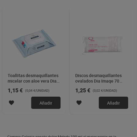
Toallitas desmaquillantes
Discos desmaquillantes
micelar con aloe vera Dia
ovalados Dia Imaqe 70
Imaqe 30 unidades
unidades
1,15 €
1,25 €
(0,04 €/UNIDAD)
(0,02 €/UNIDAD)
Añadir
Añadir
Compra Colonia sonata dulce Melody 100 ml al mejor precio en la