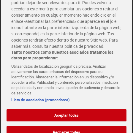
podrían dejar de ser relevantes para ti. Puedes volver a
Únete al CLUB Dia
acceder a este menú para cambiar tus opciones o retirar el
Disfruta las ventajas y ofertas exclusivas.
consentimiento en cualquier momento haciendo clic en el
Descárgate la APP Dia
enlace «Gestionar las preferencias» que aparece en el [o el
ícono flotante en la parte inferior izquierda de la página web,
Folletos y Tiendas
si corresponde] en la parte inferior de la página web. Tus
Descubre las mejores ofertas y busca tu tienda más cercana
opciones tendrán efecto dentro de nuestro Sitio web. Para
saber más, consulta nuestra política de privacidad.
Tanto nosotros como nuestros asociados tratamos los
Tarjeta MaX Dia
Te devuelve hasta 8€/mes de tus compras.
datos para proporcionar:
¡Solicita tu tarjeta de crédito aquí!
Utilizar datos de localización geográfica precisa. Analizar
activamente las características del dispositivo para su
RECETAS
COMER MEJOR CADA DIA
EMPLEO
identificación. Almacenar la información en un dispositivo y/o
acceder a ella. Publicidad y contenido personalizados, medición
COLABORA CON DIA
ABRE TU TIENDA
DIA CORPORATE
de publicidad y contenido, investigación de audiencia y desarrollo
de servicios.
Lista de asociados (proveedores)
Aceptar todas
Atención al cliente
Español
Español
Català
Rechazar todas