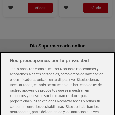
Añadir
Añadir
Dia Supermercado online
Nos preocupamos por tu privacidad
Pide hoy, recibe hoy
Entrega rápida y en la franja horaria que mejor te venga.
Tanto nosotros como nuestros
4
socios almacenamos y
accedemos a datos personales, como datos de navegación
o identificadores únicos, en tu dispositivo. Si seleccionas
Envío gratis por compras superiores a 100€
Aceptar todas, estarás permitiendo que las tecnologías de
Envío estandar por 4,99€
rastreo apoyen los propósitos que se muestran en
«nosotros y nuestros socios tratamos datos para
Glovo y Uber Eats
proporcionar». Si seleccionas Rechazar todas o retiras tu
Solicita tu factura de Glovo o Uber Eats
consentimiento, los deshabilitarás. Si se deshabilitan los
rastreadores, parte del contenido y los anuncios que ves