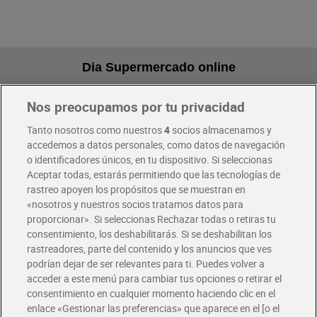
Dia Supermercado online
Nos preocupamos por tu privacidad
Pide hoy, recibe hoy
Entrega rápida y en la franja horaria que mejor te venga.
Tanto nosotros como nuestros
4
socios almacenamos y
accedemos a datos personales, como datos de navegación
o identificadores únicos, en tu dispositivo. Si seleccionas
Envío gratis por compras superiores a 100€
Aceptar todas, estarás permitiendo que las tecnologías de
Envío estandar por 4,99€
rastreo apoyen los propósitos que se muestran en
«nosotros y nuestros socios tratamos datos para
Glovo y Uber Eats
proporcionar». Si seleccionas Rechazar todas o retiras tu
Solicita tu factura de Glovo o Uber Eats
consentimiento, los deshabilitarás. Si se deshabilitan los
rastreadores, parte del contenido y los anuncios que ves
podrían dejar de ser relevantes para ti. Puedes volver a
Únete al CLUB Dia
acceder a este menú para cambiar tus opciones o retirar el
Disfruta las ventajas y ofertas exclusivas.
consentimiento en cualquier momento haciendo clic en el
Descárgate la APP Dia
enlace «Gestionar las preferencias» que aparece en el [o el