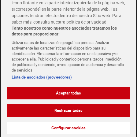
ícono flotante en la parte inferior izquierda de la página web,
Folletos y Tiendas
si corresponde] en la parte inferior de la página web. Tus
Descubre las mejores ofertas y busca tu tienda más cercana
opciones tendrán efecto dentro de nuestro Sitio web. Para
saber más, consulta nuestra política de privacidad.
Tanto nosotros como nuestros asociados tratamos los
Tarjeta MaX Dia
Te devuelve hasta 8€/mes de tus compras.
datos para proporcionar:
¡Solicita tu tarjeta de crédito aquí!
Utilizar datos de localización geográfica precisa. Analizar
activamente las características del dispositivo para su
RECETAS
COMER MEJOR CADA DIA
EMPLEO
identificación. Almacenar la información en un dispositivo y/o
acceder a ella. Publicidad y contenido personalizados, medición
COLABORA CON DIA
ABRE TU TIENDA
DIA CORPORATE
de publicidad y contenido, investigación de audiencia y desarrollo
de servicios.
Lista de asociados (proveedores)
Aceptar todas
Atención al cliente
Español
Español
Català
Rechazar todas
English
Política de privacidad
Política de cookies
Português
Configurar cookies
Aviso legal
Condiciones de compra