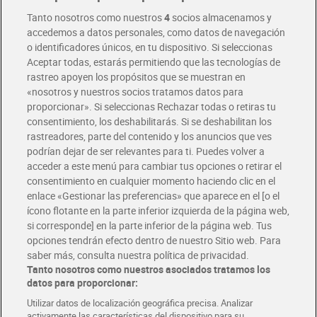
Entrega rápida y en la franja horaria que mejor te venga.
Tanto nosotros como nuestros
4
socios almacenamos y
accedemos a datos personales, como datos de navegación
o identificadores únicos, en tu dispositivo. Si seleccionas
Envío gratis por compras superiores a 100€
Aceptar todas, estarás permitiendo que las tecnologías de
Envío estandar por 4,99€
rastreo apoyen los propósitos que se muestran en
«nosotros y nuestros socios tratamos datos para
Glovo y Uber Eats
proporcionar». Si seleccionas Rechazar todas o retiras tu
Solicita tu factura de Glovo o Uber Eats
consentimiento, los deshabilitarás. Si se deshabilitan los
rastreadores, parte del contenido y los anuncios que ves
podrían dejar de ser relevantes para ti. Puedes volver a
Únete al CLUB Dia
acceder a este menú para cambiar tus opciones o retirar el
Disfruta las ventajas y ofertas exclusivas.
consentimiento en cualquier momento haciendo clic en el
Descárgate la APP Dia
enlace «Gestionar las preferencias» que aparece en el [o el
ícono flotante en la parte inferior izquierda de la página web,
Folletos y Tiendas
si corresponde] en la parte inferior de la página web. Tus
Descubre las mejores ofertas y busca tu tienda más cercana
opciones tendrán efecto dentro de nuestro Sitio web. Para
saber más, consulta nuestra política de privacidad.
Tanto nosotros como nuestros asociados tratamos los
Tarjeta MaX Dia
Te devuelve hasta 8€/mes de tus compras.
datos para proporcionar:
¡Solicita tu tarjeta de crédito aquí!
Utilizar datos de localización geográfica precisa. Analizar
activamente las características del dispositivo para su