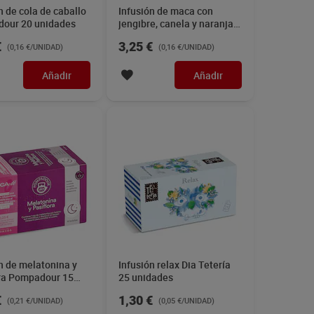
n de cola de caballo
Infusión de maca con
our 20 unidades
jengibre, canela y naranja
Hornimans 20 unidades
€
3,25 €
(0,16 €/UNIDAD)
(0,16 €/UNIDAD)
Añadir
Añadir
n de melatonina y
Infusión relax Dia Tetería
ora Pompadour 15
25 unidades
es
€
1,30 €
(0,21 €/UNIDAD)
(0,05 €/UNIDAD)