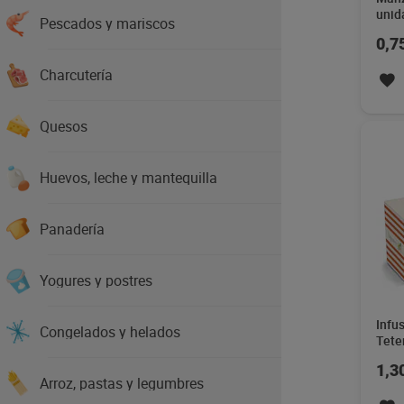
unid
Pescados y mariscos
0,7
Charcutería
Quesos
Huevos, leche y mantequilla
Panadería
Yogures y postres
Infu
Congelados y helados
Tete
1,3
Arroz, pastas y legumbres