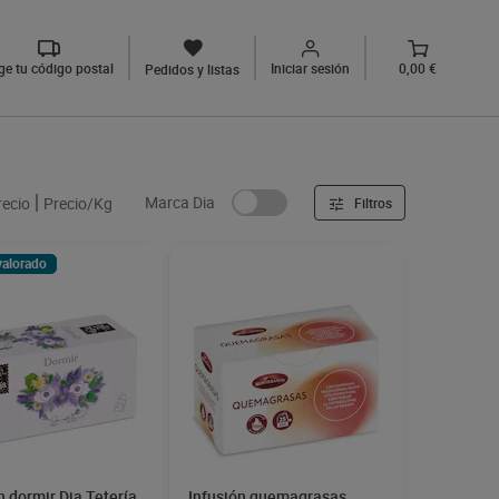
ige tu código postal
Iniciar sesión
0,00 €
Pedidos y listas
Marca Dia
recio
Precio/Kg
Filtros
valorado
n dormir Dia Tetería
Infusión quemagrasas