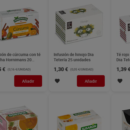
sión de cúrcuma con té
Infusión de hinojo Dia
Té rojo
ha Hornimans 20
Tetería 25 unidades
Dia Tet
ades
5 €
1,30 €
1,39 
(0,16 €/UNIDAD)
(0,05 €/UNIDAD)
Añadir
Añadir