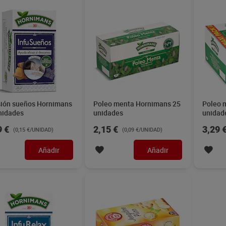
sión sueños Hornimans
Poleo menta Hornimans 25
Poleo 
nidades
unidades
unidad
9 €
2,15 €
3,29 
(0,15 €/UNIDAD)
(0,09 €/UNIDAD)
Añadir
Añadir