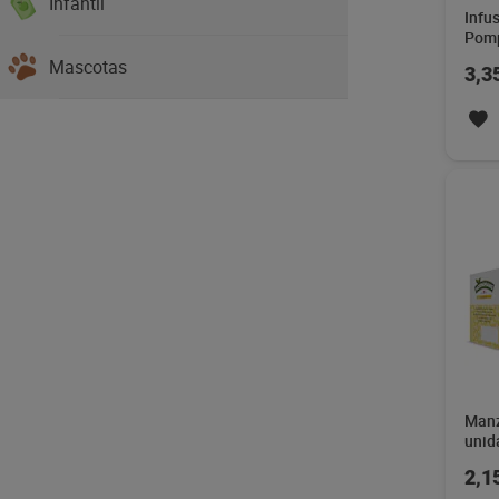
Infantil
Infu
Pomp
Mascotas
3,3
Manz
unid
2,1