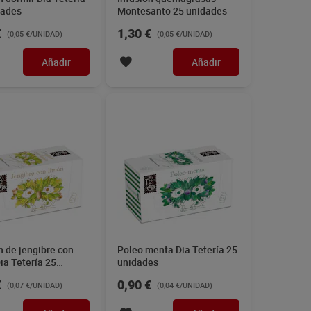
dades
Montesanto 25 unidades
€
1,30 €
(0,05 €/UNIDAD)
(0,05 €/UNIDAD)
Añadir
Añadir
n de jengibre con
Poleo menta Dia Tetería 25
ia Tetería 25
unidades
es
€
0,90 €
(0,07 €/UNIDAD)
(0,04 €/UNIDAD)