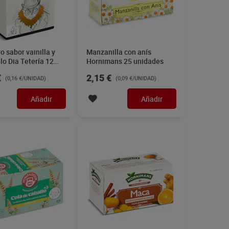
o sabor vainilla y
Manzanilla con anís
o Dia Tetería 12
Hornimans 25 unidades
es
€
2,15 €
(0,16 €/UNIDAD)
(0,09 €/UNIDAD)
Añadir
Añadir