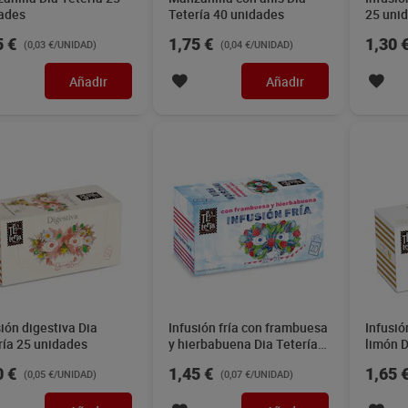
ades
Tetería 40 unidades
25 uni
5 €
1,75 €
1,30 
(0,03 €/UNIDAD)
(0,04 €/UNIDAD)
Añadir
Añadir
sión digestiva Dia
Infusión fría con frambuesa
Infusió
ría 25 unidades
y hierbabuena Dia Tetería
limón D
20 unidades
unidad
0 €
1,45 €
1,65 
(0,05 €/UNIDAD)
(0,07 €/UNIDAD)