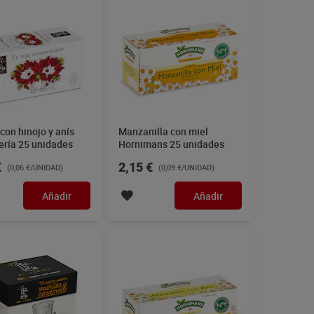
 con hinojo y anís
Manzanilla con miel
ería 25 unidades
Hornimans 25 unidades
€
2,15 €
(0,06 €/UNIDAD)
(0,09 €/UNIDAD)
Añadir
Añadir