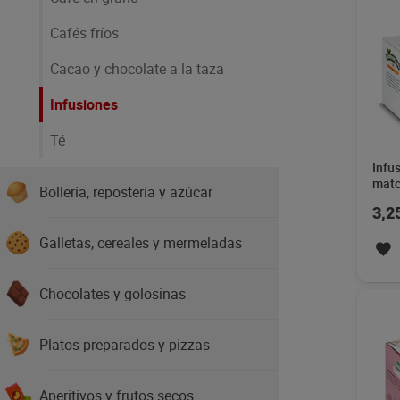
Cafés fríos
Cacao y chocolate a la taza
Infusiones
Té
Infu
matc
Bollería, repostería y azúcar
unid
3,2
Galletas, cereales y mermeladas
Chocolates y golosinas
Platos preparados y pizzas
Aperitivos y frutos secos