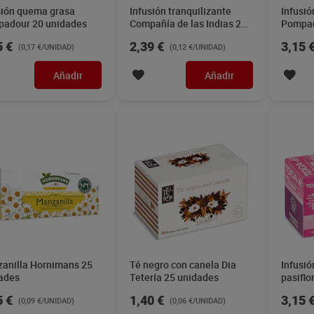
sión quema grasa
Infusión tranquilizante
Infusió
adour 20 unidades
Compañía de las Indias 20
Pompad
unidades
5 €
2,39 €
3,15 
(0,17 €/UNIDAD)
(0,12 €/UNIDAD)
Añadir
Añadir
anilla Hornimans 25
Té negro con canela Dia
Infusió
ades
Tetería 25 unidades
pasifl
unidad
5 €
1,40 €
3,15 
(0,09 €/UNIDAD)
(0,06 €/UNIDAD)