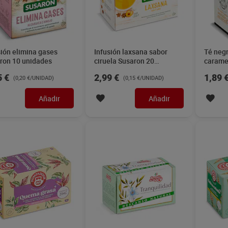
sión elimina gases
Infusión laxsana sabor
Té negr
ron 10 unidades
ciruela Susaron 20
caramel
unidades
unidad
5 €
2,99 €
1,89 
(0,20 €/UNIDAD)
(0,15 €/UNIDAD)
Añadir
Añadir