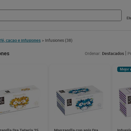
El
fé, cacao e infusiones
Infusiones
(38)
>
ones
Ordenar:
Destacados
P
Mejor 
anilla Dia Tetería 25
Manzanilla con anís Dia
Infusió