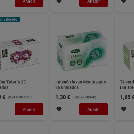
Añadir
Añadir
or valorado
Dia Tetería 25
Infusión laxan Montesanto
Té ver
ades
25 unidades
Dia Tet
9 €
1,30 €
1,65 
(0,04 €/UNIDAD)
(0,05 €/UNIDAD)
Añadir
Añadir