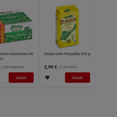
menta Hornimans 40
Yerba mate Playadito 250 g
es
€
2,99 €
(0,08 €/UNIDAD)
(11,96 €/KILO)
Añadir
Añadir