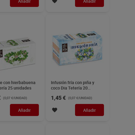
Añadir
Añadir
de con hierbabuena
Infusión fría con piña y
ería 25 unidades
coco Dia Tetería 20
unidades
€
1,45 €
(0,07 €/UNIDAD)
(0,07 €/UNIDAD)
Añadir
Añadir