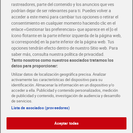
rastreadores, parte del contenido y los anuncios que ves
podrían dejar de ser relevantes para ti. Puedes volver a
Únete al CLUB Dia
acceder a este menú para cambiar tus opciones o retirar el
Disfruta las ventajas y ofertas exclusivas.
consentimiento en cualquier momento haciendo clic en el
Descárgate la APP Dia
enlace «Gestionar las preferencias» que aparece en el [o el
ícono flotante en la parte inferior izquierda de la página web,
Folletos y Tiendas
si corresponde] en la parte inferior de la página web. Tus
Descubre las mejores ofertas y busca tu tienda más cercana
opciones tendrán efecto dentro de nuestro Sitio web. Para
saber más, consulta nuestra política de privacidad.
Tanto nosotros como nuestros asociados tratamos los
Tarjeta MaX Dia
Te devuelve hasta 8€/mes de tus compras.
datos para proporcionar:
¡Solicita tu tarjeta de crédito aquí!
Utilizar datos de localización geográfica precisa. Analizar
activamente las características del dispositivo para su
RECETAS
COMER MEJOR CADA DIA
EMPLEO
identificación. Almacenar la información en un dispositivo y/o
acceder a ella. Publicidad y contenido personalizados, medición
COLABORA CON DIA
ABRE TU TIENDA
DIA CORPORATE
de publicidad y contenido, investigación de audiencia y desarrollo
de servicios.
Lista de asociados (proveedores)
Aceptar todas
Atención al cliente
Español
Español