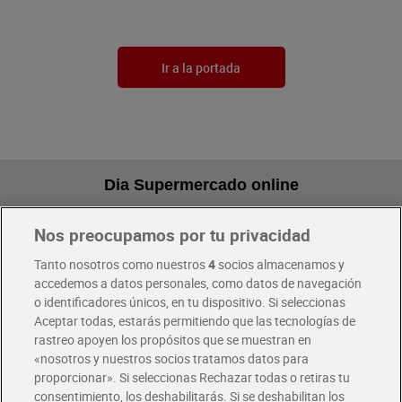
Ir a la portada
Dia Supermercado online
Nos preocupamos por tu privacidad
Pide hoy, recibe hoy
Entrega rápida y en la franja horaria que mejor te venga.
Tanto nosotros como nuestros
4
socios almacenamos y
accedemos a datos personales, como datos de navegación
o identificadores únicos, en tu dispositivo. Si seleccionas
Envío gratis por compras superiores a 100€
Aceptar todas, estarás permitiendo que las tecnologías de
Envío estandar por 4,99€
rastreo apoyen los propósitos que se muestran en
«nosotros y nuestros socios tratamos datos para
Glovo y Uber Eats
proporcionar». Si seleccionas Rechazar todas o retiras tu
Solicita tu factura de Glovo o Uber Eats
consentimiento, los deshabilitarás. Si se deshabilitan los