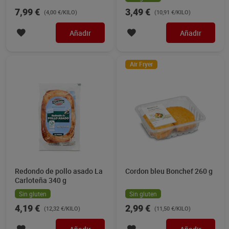
7,99 €
3,49 €
(4,00 €/KILO)
(10,91 €/KILO)
Añadir
Añadir
Air Fryer
Redondo de pollo asado La
Cordon bleu Bonchef 260 g
Carloteña 340 g
Sin gluten
Sin gluten
4,19 €
2,99 €
(12,32 €/KILO)
(11,50 €/KILO)