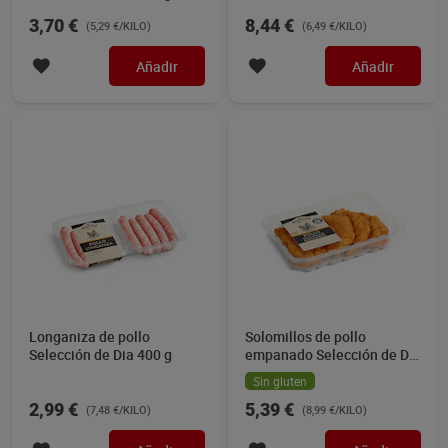
aprox.
de Dia 1.3 Kg aprox.
3,70 €
8,44 €
(5,29 €/KILO)
(6,49 €/KILO)
Añadir
Añadir
Longaniza de pollo
Solomillos de pollo
Selección de Dia 400 g
empanado Selección de Dia
600 g aprox.
Sin gluten
2,99 €
5,39 €
(7,48 €/KILO)
(8,99 €/KILO)