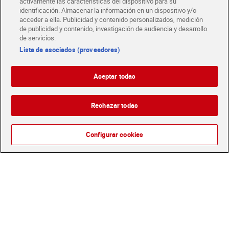
activamente las características del dispositivo para su
identificación. Almacenar la información en un dispositivo y/o
acceder a ella. Publicidad y contenido personalizados, medición
de publicidad y contenido, investigación de audiencia y desarrollo
de servicios.
Lista de asociados (proveedores)
Pollo asado troceado
Pechuga fileteada de pollo
Aceptar todas
Bonchef 1.35 Kg
certificado Selección de Dia
550 g aprox.
Sin gluten
Rechazar todas
9,44 €
5,49 €
(6,99 €/KILO)
(9,99 €/KILO)
Añadir
Añadir
Configurar cookies