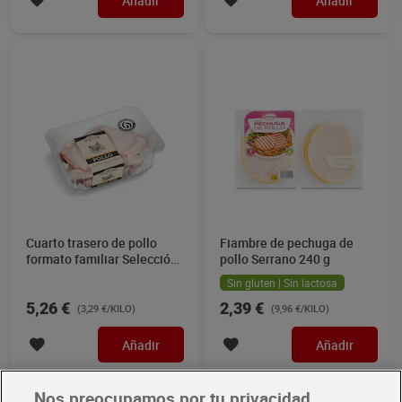
Añadir
Añadir
Cuarto trasero de pollo
Fiambre de pechuga de
formato familiar Selección
pollo Serrano 240 g
de Dia 1.6 Kg aprox.
Sin gluten | Sin lactosa
5,26 €
2,39 €
(3,29 €/KILO)
(9,96 €/KILO)
Añadir
Añadir
Nos preocupamos por tu privacidad