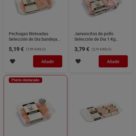
Pechugas fileteadas
Jamoncitos de pollo
Selección de Dia bandeja
Selección de Dia 1 Kg
650 g aprox.
aprox.
5,19 €
3,79 €
(7,99 €/KILO)
(3,79 €/KILO)
Añadir
Añadir
Precio destacado