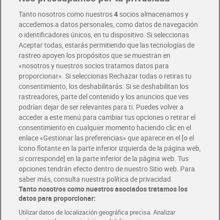
Tanto nosotros como nuestros
4
socios almacenamos y
accedemos a datos personales, como datos de navegación
o identificadores únicos, en tu dispositivo. Si seleccionas
Aceptar todas, estarás permitiendo que las tecnologías de
rastreo apoyen los propósitos que se muestran en
«nosotros y nuestros socios tratamos datos para
proporcionar». Si seleccionas Rechazar todas o retiras tu
consentimiento, los deshabilitarás. Si se deshabilitan los
rastreadores, parte del contenido y los anuncios que ves
Pechuga fileteada de pollo
Alitas asadas de pollo
podrían dejar de ser relevantes para ti. Puedes volver a
a las finas hierbas
Bonchef 550 g
acceder a este menú para cambiar tus opciones o retirar el
Selección de Dia 650 g
Sin gluten
consentimiento en cualquier momento haciendo clic en el
aprox.
5,39 €
4,84 €
enlace «Gestionar las preferencias» que aparece en el [o el
(8,29 €/KILO)
(8,80 €/KILO)
ícono flotante en la parte inferior izquierda de la página web,
Añadir
Agotado
si corresponde] en la parte inferior de la página web. Tus
opciones tendrán efecto dentro de nuestro Sitio web. Para
saber más, consulta nuestra política de privacidad.
Tanto nosotros como nuestros asociados tratamos los
datos para proporcionar:
Utilizar datos de localización geográfica precisa. Analizar