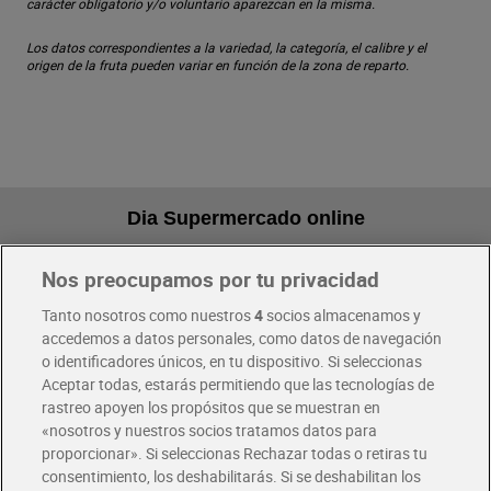
carácter obligatorio y/o voluntario aparezcan en la misma.
Los datos correspondientes a la variedad, la categoría, el calibre y el
origen de la fruta pueden variar en función de la zona de reparto.
Dia Supermercado online
Nos preocupamos por tu privacidad
Pide hoy, recibe hoy
Entrega rápida y en la franja horaria que mejor te venga.
Tanto nosotros como nuestros
4
socios almacenamos y
accedemos a datos personales, como datos de navegación
o identificadores únicos, en tu dispositivo. Si seleccionas
Envío gratis por compras superiores a 100€
Aceptar todas, estarás permitiendo que las tecnologías de
Envío estandar por 4,99€
rastreo apoyen los propósitos que se muestran en
«nosotros y nuestros socios tratamos datos para
Glovo y Uber Eats
proporcionar». Si seleccionas Rechazar todas o retiras tu
Solicita tu factura de Glovo o Uber Eats
consentimiento, los deshabilitarás. Si se deshabilitan los