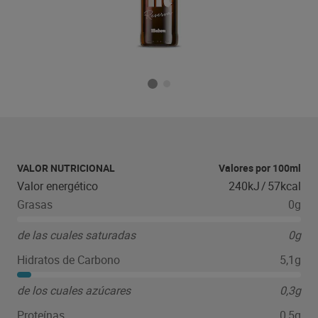
VALOR NUTRICIONAL
Valores por 100ml
Valor energético
240kJ
/
57kcal
Grasas
0g
de las cuales saturadas
0g
Hidratos de Carbono
5,1g
de los cuales azúcares
0,3g
Proteínas
0,5g