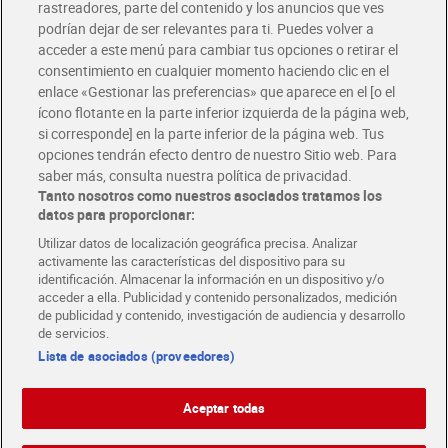
rastreadores, parte del contenido y los anuncios que ves
podrían dejar de ser relevantes para ti. Puedes volver a
Únete al CLUB Dia
acceder a este menú para cambiar tus opciones o retirar el
Disfruta las ventajas y ofertas exclusivas.
consentimiento en cualquier momento haciendo clic en el
Descárgate la APP Dia
enlace «Gestionar las preferencias» que aparece en el [o el
ícono flotante en la parte inferior izquierda de la página web,
Folletos y Tiendas
si corresponde] en la parte inferior de la página web. Tus
Descubre las mejores ofertas y busca tu tienda más cercana
opciones tendrán efecto dentro de nuestro Sitio web. Para
saber más, consulta nuestra política de privacidad.
Tanto nosotros como nuestros asociados tratamos los
Tarjeta MaX Dia
Te devuelve hasta 8€/mes de tus compras.
datos para proporcionar:
¡Solicita tu tarjeta de crédito aquí!
Utilizar datos de localización geográfica precisa. Analizar
activamente las características del dispositivo para su
RECETAS
COMER MEJOR CADA DIA
EMPLEO
identificación. Almacenar la información en un dispositivo y/o
acceder a ella. Publicidad y contenido personalizados, medición
COLABORA CON DIA
ABRE TU TIENDA
DIA CORPORATE
de publicidad y contenido, investigación de audiencia y desarrollo
de servicios.
Lista de asociados (proveedores)
Aceptar todas
Atención al cliente
Español
Español