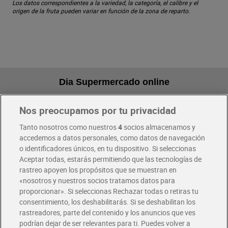
Los datos correspondientes a la variedad, la categoría, el calibre y el
origen de la fruta pueden variar en función de la zona de reparto.
Dia Supermercado online
Nos preocupamos por tu privacidad
Pide hoy, recibe hoy
Entrega rápida y en la franja horaria que mejor te venga.
Tanto nosotros como nuestros
4
socios almacenamos y
accedemos a datos personales, como datos de navegación
o identificadores únicos, en tu dispositivo. Si seleccionas
Envío gratis por compras superiores a 100€
Aceptar todas, estarás permitiendo que las tecnologías de
Envío estandar por 4,99€
rastreo apoyen los propósitos que se muestran en
«nosotros y nuestros socios tratamos datos para
Glovo y Uber Eats
proporcionar». Si seleccionas Rechazar todas o retiras tu
Solicita tu factura de Glovo o Uber Eats
consentimiento, los deshabilitarás. Si se deshabilitan los
rastreadores, parte del contenido y los anuncios que ves
podrían dejar de ser relevantes para ti. Puedes volver a