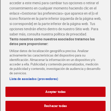
Únete al CLUB Dia
acceder a este menú para cambiar tus opciones o retirar el
Disfruta las ventajas y ofertas exclusivas.
consentimiento en cualquier momento haciendo clic en el
Descárgate la APP Dia
enlace «Gestionar las preferencias» que aparece en el [o el
ícono flotante en la parte inferior izquierda de la página web,
Folletos y Tiendas
si corresponde] en la parte inferior de la página web. Tus
Descubre las mejores ofertas y busca tu tienda más cercana
opciones tendrán efecto dentro de nuestro Sitio web. Para
saber más, consulta nuestra política de privacidad.
Tanto nosotros como nuestros asociados tratamos los
Tarjeta MaX Dia
Te devuelve hasta 8€/mes de tus compras.
datos para proporcionar:
¡Solicita tu tarjeta de crédito aquí!
Utilizar datos de localización geográfica precisa. Analizar
activamente las características del dispositivo para su
RECETAS
COMER MEJOR CADA DIA
EMPLEO
identificación. Almacenar la información en un dispositivo y/o
acceder a ella. Publicidad y contenido personalizados, medición
COLABORA CON DIA
ABRE TU TIENDA
DIA CORPORATE
de publicidad y contenido, investigación de audiencia y desarrollo
de servicios.
Lista de asociados (proveedores)
Aceptar todas
Atención al cliente
Español
Español
Català
Rechazar todas