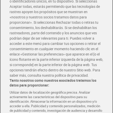
o identificadores únicos, en tu dispositivo. Si seleccionas
Envío gratis por compras superiores a 100€
Aceptar todas, estarás permitiendo que las tecnologías de
Envío estandar por 4,99€
rastreo apoyen los propósitos que se muestran en
«nosotros y nuestros socios tratamos datos para
Glovo y Uber Eats
proporcionar». Si seleccionas Rechazar todas o retiras tu
Solicita tu factura de Glovo o Uber Eats
consentimiento, los deshabilitarás. Si se deshabilitan los
rastreadores, parte del contenido y los anuncios que ves
podrían dejar de ser relevantes para ti. Puedes volver a
Únete al CLUB Dia
acceder a este menú para cambiar tus opciones o retirar el
Disfruta las ventajas y ofertas exclusivas.
consentimiento en cualquier momento haciendo clic en el
Descárgate la APP Dia
enlace «Gestionar las preferencias» que aparece en el [o el
ícono flotante en la parte inferior izquierda de la página web,
Folletos y Tiendas
si corresponde] en la parte inferior de la página web. Tus
Descubre las mejores ofertas y busca tu tienda más cercana
opciones tendrán efecto dentro de nuestro Sitio web. Para
saber más, consulta nuestra política de privacidad.
Tanto nosotros como nuestros asociados tratamos los
Tarjeta MaX Dia
Te devuelve hasta 8€/mes de tus compras.
datos para proporcionar:
¡Solicita tu tarjeta de crédito aquí!
Utilizar datos de localización geográfica precisa. Analizar
activamente las características del dispositivo para su
RECETAS
COMER MEJOR CADA DIA
EMPLEO
identificación. Almacenar la información en un dispositivo y/o
acceder a ella. Publicidad y contenido personalizados, medición
COLABORA CON DIA
ABRE TU TIENDA
DIA CORPORATE
de publicidad y contenido, investigación de audiencia y desarrollo