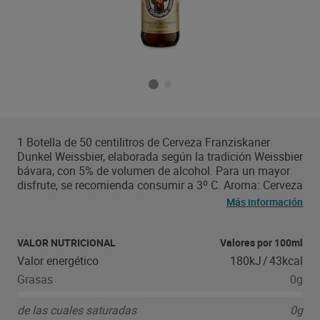
1 Botella de 50 centilitros de Cerveza Franziskaner
Dunkel Weissbier, elaborada según la tradición Weissbier
bávara, con 5% de volumen de alcohol. Para un mayor
disfrute, se recomienda consumir a 3º C. Aroma: Cerveza
Franziskaner De perfil potente y complejo que recuerdan
Más información
al plátano o a especias de clavo, junto a otras notas
maltosas de caramelo con recuerdos a frutas pasas.
Sabor: Cerveza con cuerpo y un punto de acidez, muy
VALOR NUTRICIONAL
Valores por 100ml
bien equilibrado con un ligero y delicado amargo.
Valor energético
180kJ
/
43kcal
Apariencia: Cerveza de color castaño, de ligera turbidez
Grasas
0g
por la levadura en suspensión y con una espuma muy
cremosa. Gracias a sus notas especiadas y frescas
de las cuales saturadas
0g
procedentes del trigo, junto con los aromas a caramelo