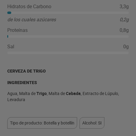
de las maltas, las notas frutales a plátano, su ligera
Hidratos de Carbono
3,3g
acidez y la buena carbonatación, es ideal para conjugar
con platos de textura untuosa y muy aromáticos como
de los cuales azúcares
0,2g
los guisos de carne con frutas pasas
Proteínas
0,8g
Sal
0g
CERVEZA DE TRIGO
INGREDIENTES
Agua, Malta de
Trigo
, Malta de
Cebada
, Extracto de Lúpulo,
Levadura
Tipo de producto: Botella y botellín
Alcohol: SI