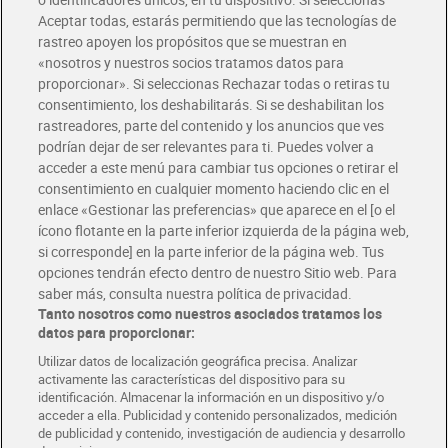
Envío gratis por compras superiores a 100€
Aceptar todas, estarás permitiendo que las tecnologías de
Envío estandar por 4,99€
rastreo apoyen los propósitos que se muestran en
«nosotros y nuestros socios tratamos datos para
Glovo y Uber Eats
proporcionar». Si seleccionas Rechazar todas o retiras tu
Solicita tu factura de Glovo o Uber Eats
consentimiento, los deshabilitarás. Si se deshabilitan los
rastreadores, parte del contenido y los anuncios que ves
podrían dejar de ser relevantes para ti. Puedes volver a
Únete al CLUB Dia
acceder a este menú para cambiar tus opciones o retirar el
Disfruta las ventajas y ofertas exclusivas.
consentimiento en cualquier momento haciendo clic en el
Descárgate la APP Dia
enlace «Gestionar las preferencias» que aparece en el [o el
ícono flotante en la parte inferior izquierda de la página web,
Folletos y Tiendas
si corresponde] en la parte inferior de la página web. Tus
Descubre las mejores ofertas y busca tu tienda más cercana
opciones tendrán efecto dentro de nuestro Sitio web. Para
saber más, consulta nuestra política de privacidad.
Tanto nosotros como nuestros asociados tratamos los
Tarjeta MaX Dia
Te devuelve hasta 8€/mes de tus compras.
datos para proporcionar:
¡Solicita tu tarjeta de crédito aquí!
Utilizar datos de localización geográfica precisa. Analizar
activamente las características del dispositivo para su
RECETAS
COMER MEJOR CADA DIA
EMPLEO
identificación. Almacenar la información en un dispositivo y/o
acceder a ella. Publicidad y contenido personalizados, medición
COLABORA CON DIA
ABRE TU TIENDA
DIA CORPORATE
de publicidad y contenido, investigación de audiencia y desarrollo