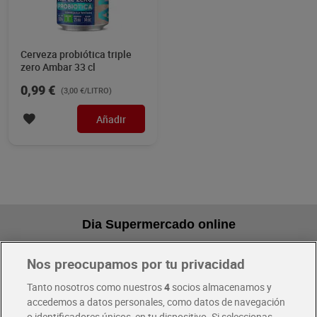
Cerveza probiótica triple
zero Ambar 33 cl
0,99 €
(3,00 €/LITRO)
Añadir
Dia Supermercado online
Nos preocupamos por tu privacidad
Pide hoy, recibe hoy
Entrega rápida y en la franja horaria que mejor te venga.
Tanto nosotros como nuestros
4
socios almacenamos y
accedemos a datos personales, como datos de navegación
o identificadores únicos, en tu dispositivo. Si seleccionas