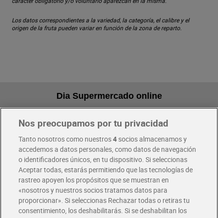
carácter obligatorio y/o voluntario aparezcan en la misma.
Los datos correspondientes a la variedad, la categoría, el calibre y el
origen de la fruta pueden variar en función de la zona de reparto.
Dia Supermercado online
Nos preocupamos por tu privacidad
Pide hoy, recibe hoy
Entrega rápida y en la franja horaria que mejor te venga.
Tanto nosotros como nuestros
4
socios almacenamos y
accedemos a datos personales, como datos de navegación
o identificadores únicos, en tu dispositivo. Si seleccionas
Envío gratis por compras superiores a 100€
Aceptar todas, estarás permitiendo que las tecnologías de
Envío estandar por 4,99€
rastreo apoyen los propósitos que se muestran en
«nosotros y nuestros socios tratamos datos para
Glovo y Uber Eats
proporcionar». Si seleccionas Rechazar todas o retiras tu
Solicita tu factura de Glovo o Uber Eats
consentimiento, los deshabilitarás. Si se deshabilitan los