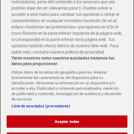
rastreadores, parte del contenido y los anuncios que ves
podrían dejar de ser relevantes para ti. Puedes volver a
Únete al CLUB Dia
acceder a este menú para cambiar tus opciones o retirar el
Disfruta las ventajas y ofertas exclusivas.
consentimiento en cualquier momento haciendo clic en el
Descárgate la APP Dia
enlace «Gestionar las preferencias» que aparece en el [o el
ícono flotante en la parte inferior izquierda de la página web,
Folletos y Tiendas
si corresponde] en la parte inferior de la página web. Tus
Descubre las mejores ofertas y busca tu tienda más cercana
opciones tendrán efecto dentro de nuestro Sitio web. Para
saber más, consulta nuestra política de privacidad.
Tanto nosotros como nuestros asociados tratamos los
Tarjeta MaX Dia
Te devuelve hasta 8€/mes de tus compras.
datos para proporcionar:
¡Solicita tu tarjeta de crédito aquí!
Utilizar datos de localización geográfica precisa. Analizar
activamente las características del dispositivo para su
RECETAS
COMER MEJOR CADA DIA
EMPLEO
identificación. Almacenar la información en un dispositivo y/o
acceder a ella. Publicidad y contenido personalizados, medición
COLABORA CON DIA
ABRE TU TIENDA
DIA CORPORATE
de publicidad y contenido, investigación de audiencia y desarrollo
de servicios.
Lista de asociados (proveedores)
Aceptar todas
Atención al cliente
Español
Español