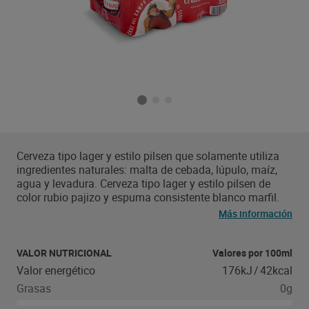
Cerveza tipo lager y estilo pilsen que solamente utiliza
ingredientes naturales: malta de cebada, lúpulo, maíz,
agua y levadura. Cerveza tipo lager y estilo pilsen de
color rubio pajizo y espuma consistente blanco marfil.
Su ligero aroma frutal a manzana madura destaca sobre
Más información
su sabor balanceado de dulce de malta y amargor
suave. Su paso de boca es de una cerveza con cuerpo
ligero y un final amargo refrescante. Temperatura de
VALOR NUTRICIONAL
Valores por 100ml
servicio: 0-3ºC Perfecta para acompañar la cocina como
Valor energético
176kJ
/
42kcal
pueden ser aperitivos, pinchos y tapas. También puede
Grasas
0g
acompañar ensaladas, escabeches, salazones, carnes
blancas, pescados plancha, barbacoas y quesos poco