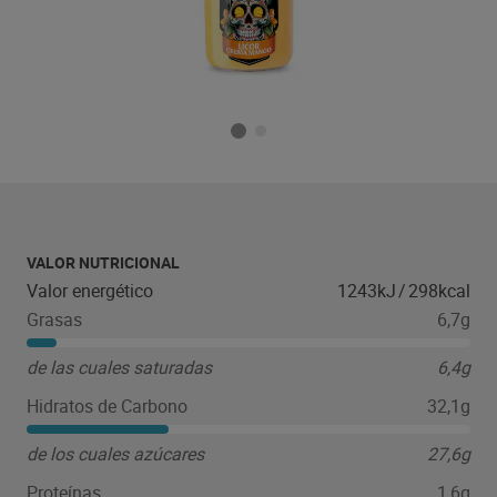
VALOR NUTRICIONAL
Valor energético
1243kJ
/
298kcal
Grasas
6,7g
de las cuales saturadas
6,4g
Hidratos de Carbono
32,1g
de los cuales azúcares
27,6g
Proteínas
1,6g