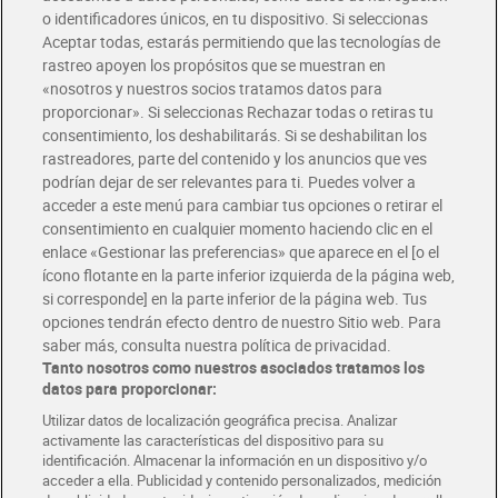
o identificadores únicos, en tu dispositivo. Si seleccionas
Envío gratis por compras superiores a 100€
Aceptar todas, estarás permitiendo que las tecnologías de
Envío estandar por 4,99€
rastreo apoyen los propósitos que se muestran en
«nosotros y nuestros socios tratamos datos para
Glovo y Uber Eats
proporcionar». Si seleccionas Rechazar todas o retiras tu
Solicita tu factura de Glovo o Uber Eats
consentimiento, los deshabilitarás. Si se deshabilitan los
rastreadores, parte del contenido y los anuncios que ves
podrían dejar de ser relevantes para ti. Puedes volver a
Únete al CLUB Dia
acceder a este menú para cambiar tus opciones o retirar el
Disfruta las ventajas y ofertas exclusivas.
consentimiento en cualquier momento haciendo clic en el
Descárgate la APP Dia
enlace «Gestionar las preferencias» que aparece en el [o el
ícono flotante en la parte inferior izquierda de la página web,
Folletos y Tiendas
si corresponde] en la parte inferior de la página web. Tus
Descubre las mejores ofertas y busca tu tienda más cercana
opciones tendrán efecto dentro de nuestro Sitio web. Para
saber más, consulta nuestra política de privacidad.
Tanto nosotros como nuestros asociados tratamos los
Tarjeta MaX Dia
Te devuelve hasta 8€/mes de tus compras.
datos para proporcionar:
¡Solicita tu tarjeta de crédito aquí!
Utilizar datos de localización geográfica precisa. Analizar
activamente las características del dispositivo para su
RECETAS
COMER MEJOR CADA DIA
EMPLEO
identificación. Almacenar la información en un dispositivo y/o
acceder a ella. Publicidad y contenido personalizados, medición
COLABORA CON DIA
ABRE TU TIENDA
DIA CORPORATE