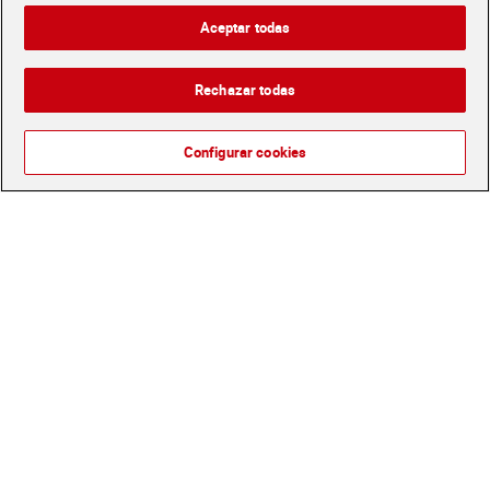
4,99 €
5,39 €
Aceptar todas
(9,98 €/LITRO)
(10,78 €/LITRO)
Añadir
Añadir
Rechazar todas
Configurar cookies
Brandy Torres 70 cl
Pacharán Gorzalka 1 L
11,39 €
7,50 €
(16,27 €/LITRO)
(7,50 €/LITRO)
Añadir
Añadir