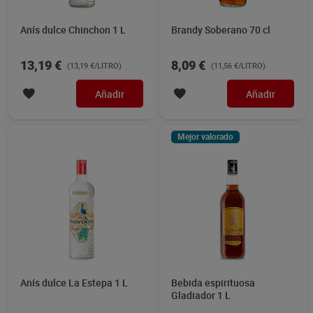
Anís dulce Chinchon 1 L
Brandy Soberano 70 cl
13,19 €
8,09 €
(13,19 €/LITRO)
(11,56 €/LITRO)
Añadir
Añadir
Mejor valorado
Anís dulce La Estepa 1 L
Bebida espirituosa
Gladiador 1 L