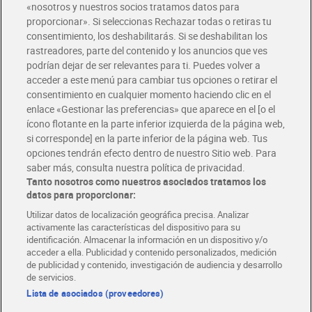
«nosotros y nuestros socios tratamos datos para
proporcionar». Si seleccionas Rechazar todas o retiras tu
consentimiento, los deshabilitarás. Si se deshabilitan los
Licor de hierbas Mourama
Licor de hierbas Ruavieja
rastreadores, parte del contenido y los anuncios que ves
70 cl
70 cl
podrían dejar de ser relevantes para ti. Puedes volver a
5,99 €
10,69 €
(8,56 €/LITRO)
(15,27 €/LITRO)
acceder a este menú para cambiar tus opciones o retirar el
consentimiento en cualquier momento haciendo clic en el
Añadir
Añadir
enlace «Gestionar las preferencias» que aparece en el [o el
ícono flotante en la parte inferior izquierda de la página web,
si corresponde] en la parte inferior de la página web. Tus
opciones tendrán efecto dentro de nuestro Sitio web. Para
saber más, consulta nuestra política de privacidad.
Tanto nosotros como nuestros asociados tratamos los
datos para proporcionar:
Utilizar datos de localización geográfica precisa. Analizar
activamente las características del dispositivo para su
identificación. Almacenar la información en un dispositivo y/o
acceder a ella. Publicidad y contenido personalizados, medición
de publicidad y contenido, investigación de audiencia y desarrollo
de servicios.
Lista de asociados (proveedores)
Crema de limoncello Alvini
Anisette Marie brizard 50 cl
50 cl