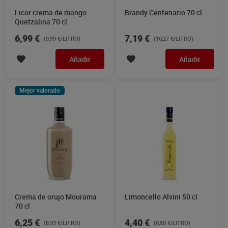
Licor crema de mango
Brandy Centenario 70 cl
Quetzalina 70 cl
6,99 €
7,19 €
(9,99 €/LITRO)
(10,27 €/LITRO)
Añadir
Añadir
Mejor valorado
Crema de orujo Mourama
Limoncello Alvini 50 cl
70 cl
6,25 €
4,40 €
(8,93 €/LITRO)
(8,80 €/LITRO)