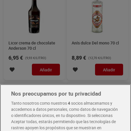
Licor crema de chocolate
Anís dulce Del mono 70 cl
Anderson 70 cl
6,95 €
8,89 €
(9,93 €/LITRO)
(12,70 €/LITRO)
Añadir
Añadir
Mejor valorado
Nos preocupamos por tu privacidad
Tanto nosotros como nuestros
4
socios almacenamos y
accedemos a datos personales, como datos de navegación
o identificadores únicos, en tu dispositivo. Si seleccionas
Aceptar todas, estarás permitiendo que las tecnologías de
rastreo apoyen los propósitos que se muestran en