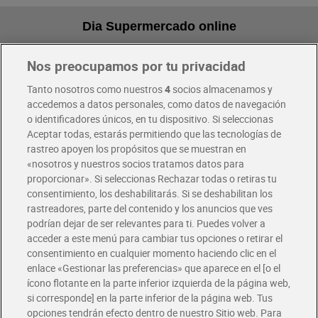
Dia Supermercado online
Nos preocupamos por tu privacidad
Pide hoy, recibe hoy
Entrega rápida y en la franja horaria que mejor te venga.
Tanto nosotros como nuestros
4
socios almacenamos y
accedemos a datos personales, como datos de navegación
o identificadores únicos, en tu dispositivo. Si seleccionas
Envío gratis por compras superiores a 100€
Aceptar todas, estarás permitiendo que las tecnologías de
Envío estandar por 4,99€
rastreo apoyen los propósitos que se muestran en
«nosotros y nuestros socios tratamos datos para
Glovo y Uber Eats
proporcionar». Si seleccionas Rechazar todas o retiras tu
Solicita tu factura de Glovo o Uber Eats
consentimiento, los deshabilitarás. Si se deshabilitan los
rastreadores, parte del contenido y los anuncios que ves
podrían dejar de ser relevantes para ti. Puedes volver a
Únete al CLUB Dia
acceder a este menú para cambiar tus opciones o retirar el
Disfruta las ventajas y ofertas exclusivas.
consentimiento en cualquier momento haciendo clic en el
Descárgate la APP Dia
enlace «Gestionar las preferencias» que aparece en el [o el
ícono flotante en la parte inferior izquierda de la página web,
Folletos y Tiendas
si corresponde] en la parte inferior de la página web. Tus
Descubre las mejores ofertas y busca tu tienda más cercana
opciones tendrán efecto dentro de nuestro Sitio web. Para