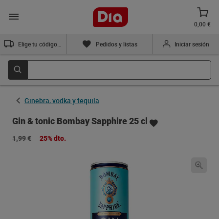
0,00 €
Elige tu código postal
Pedidos y listas
Iniciar sesión
Ginebra, vodka y tequila
Gin & tonic Bombay Sapphire 25 cl
1,99 €
25% dto.