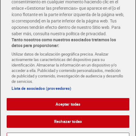
consentimiento en cualquier momento haciendo clic en el
Descárgate la APP Dia
enlace «Gestionar las preferencias» que aparece en el [o el
ícono flotante en la parte inferior izquierda de la página web,
Folletos y Tiendas
si corresponde] en la parte inferior de la página web. Tus
Descubre las mejores ofertas y busca tu tienda más cercana
opciones tendrán efecto dentro de nuestro Sitio web. Para
saber más, consulta nuestra política de privacidad.
Tanto nosotros como nuestros asociados tratamos los
Tarjeta MaX Dia
Te devuelve hasta 8€/mes de tus compras.
datos para proporcionar:
¡Solicita tu tarjeta de crédito aquí!
Utilizar datos de localización geográfica precisa. Analizar
activamente las características del dispositivo para su
RECETAS
COMER MEJOR CADA DIA
EMPLEO
identificación. Almacenar la información en un dispositivo y/o
acceder a ella. Publicidad y contenido personalizados, medición
COLABORA CON DIA
ABRE TU TIENDA
DIA CORPORATE
de publicidad y contenido, investigación de audiencia y desarrollo
de servicios.
Lista de asociados (proveedores)
Aceptar todas
Atención al cliente
Español
Español
Català
Rechazar todas
English
Política de privacidad
Política de cookies