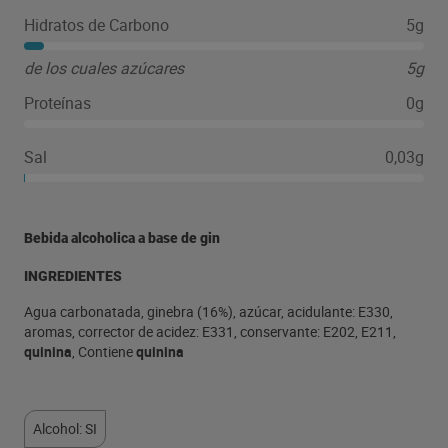
Hidratos de Carbono
5g
de los cuales azúcares
5g
Proteínas
0g
Sal
0,03g
Bebida alcoholica a base de gin
INGREDIENTES
Agua carbonatada, ginebra (16%), azúcar, acidulante: E330,
aromas, corrector de acidez: E331, conservante: E202, E211,
quinina
, Contiene
quinina
Alcohol: SI