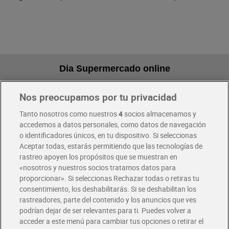
Dia Supermercado online
Nos preocupamos por tu privacidad
Pide hoy, recibe hoy
Entrega rápida y en la franja horaria que mejor te venga.
Tanto nosotros como nuestros
4
socios almacenamos y
accedemos a datos personales, como datos de navegación
o identificadores únicos, en tu dispositivo. Si seleccionas
Envío gratis por compras superiores a 100€
Aceptar todas, estarás permitiendo que las tecnologías de
Envío estandar por 4,99€
rastreo apoyen los propósitos que se muestran en
«nosotros y nuestros socios tratamos datos para
Glovo y Uber Eats
proporcionar». Si seleccionas Rechazar todas o retiras tu
Solicita tu factura de Glovo o Uber Eats
consentimiento, los deshabilitarás. Si se deshabilitan los
rastreadores, parte del contenido y los anuncios que ves
podrían dejar de ser relevantes para ti. Puedes volver a
Únete al CLUB Dia
acceder a este menú para cambiar tus opciones o retirar el
Disfruta las ventajas y ofertas exclusivas.