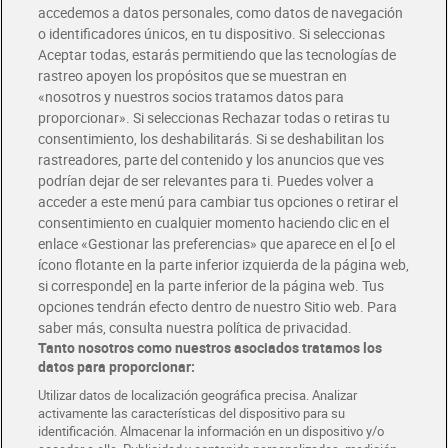
accedemos a datos personales, como datos de navegación
o identificadores únicos, en tu dispositivo. Si seleccionas
Envío gratis por compras superiores a 100€
Aceptar todas, estarás permitiendo que las tecnologías de
Envío estandar por 4,99€
rastreo apoyen los propósitos que se muestran en
«nosotros y nuestros socios tratamos datos para
Glovo y Uber Eats
proporcionar». Si seleccionas Rechazar todas o retiras tu
Solicita tu factura de Glovo o Uber Eats
consentimiento, los deshabilitarás. Si se deshabilitan los
rastreadores, parte del contenido y los anuncios que ves
podrían dejar de ser relevantes para ti. Puedes volver a
Únete al CLUB Dia
acceder a este menú para cambiar tus opciones o retirar el
Disfruta las ventajas y ofertas exclusivas.
consentimiento en cualquier momento haciendo clic en el
Descárgate la APP Dia
enlace «Gestionar las preferencias» que aparece en el [o el
ícono flotante en la parte inferior izquierda de la página web,
Folletos y Tiendas
si corresponde] en la parte inferior de la página web. Tus
Descubre las mejores ofertas y busca tu tienda más cercana
opciones tendrán efecto dentro de nuestro Sitio web. Para
saber más, consulta nuestra política de privacidad.
Tanto nosotros como nuestros asociados tratamos los
Tarjeta MaX Dia
Te devuelve hasta 8€/mes de tus compras.
datos para proporcionar:
¡Solicita tu tarjeta de crédito aquí!
Utilizar datos de localización geográfica precisa. Analizar
activamente las características del dispositivo para su
RECETAS
COMER MEJOR CADA DIA
EMPLEO
identificación. Almacenar la información en un dispositivo y/o