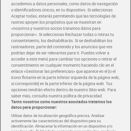
accedemos a datos personales, como datos de navegación
o identificadores únicos, en tu dispositivo. Si seleccionas
Envío gratis por compras superiores a 100€
Aceptar todas, estarás permitiendo que las tecnologías de
Envío estandar por 4,99€
rastreo apoyen los propósitos que se muestran en
«nosotros y nuestros socios tratamos datos para
Glovo y Uber Eats
proporcionar». Si seleccionas Rechazar todas o retiras tu
Solicita tu factura de Glovo o Uber Eats
consentimiento, los deshabilitarás. Si se deshabilitan los
rastreadores, parte del contenido y los anuncios que ves
podrían dejar de ser relevantes para ti. Puedes volver a
Únete al CLUB Dia
acceder a este menú para cambiar tus opciones o retirar el
Disfruta las ventajas y ofertas exclusivas.
consentimiento en cualquier momento haciendo clic en el
Descárgate la APP Dia
enlace «Gestionar las preferencias» que aparece en el [o el
ícono flotante en la parte inferior izquierda de la página web,
Folletos y Tiendas
si corresponde] en la parte inferior de la página web. Tus
Descubre las mejores ofertas y busca tu tienda más cercana
opciones tendrán efecto dentro de nuestro Sitio web. Para
saber más, consulta nuestra política de privacidad.
Tanto nosotros como nuestros asociados tratamos los
Tarjeta MaX Dia
Te devuelve hasta 8€/mes de tus compras.
datos para proporcionar:
¡Solicita tu tarjeta de crédito aquí!
Utilizar datos de localización geográfica precisa. Analizar
activamente las características del dispositivo para su
RECETAS
COMER MEJOR CADA DIA
EMPLEO
identificación. Almacenar la información en un dispositivo y/o