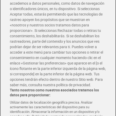
accedemos a datos personales, como datos de navegación
o identificadores únicos, en tu dispositivo. Si seleccionas
Envío gratis por compras superiores a 100€
Aceptar todas, estarás permitiendo que las tecnologías de
Envío estandar por 4,99€
rastreo apoyen los propósitos que se muestran en
«nosotros y nuestros socios tratamos datos para
Glovo y Uber Eats
proporcionar». Si seleccionas Rechazar todas o retiras tu
Solicita tu factura de Glovo o Uber Eats
consentimiento, los deshabilitarás. Si se deshabilitan los
rastreadores, parte del contenido y los anuncios que ves
podrían dejar de ser relevantes para ti. Puedes volver a
Únete al CLUB Dia
acceder a este menú para cambiar tus opciones o retirar el
Disfruta las ventajas y ofertas exclusivas.
consentimiento en cualquier momento haciendo clic en el
Descárgate la APP Dia
enlace «Gestionar las preferencias» que aparece en el [o el
ícono flotante en la parte inferior izquierda de la página web,
Folletos y Tiendas
si corresponde] en la parte inferior de la página web. Tus
Descubre las mejores ofertas y busca tu tienda más cercana
opciones tendrán efecto dentro de nuestro Sitio web. Para
saber más, consulta nuestra política de privacidad.
Tanto nosotros como nuestros asociados tratamos los
Tarjeta MaX Dia
Te devuelve hasta 8€/mes de tus compras.
datos para proporcionar:
¡Solicita tu tarjeta de crédito aquí!
Utilizar datos de localización geográfica precisa. Analizar
activamente las características del dispositivo para su
RECETAS
COMER MEJOR CADA DIA
EMPLEO
identificación. Almacenar la información en un dispositivo y/o