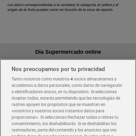
Los datos correspondientes a la variedad, la categoría, el calibre y el
origen de la fruta pueden variar en función de la zona de reparto.
Dia Supermercado online
Nos preocupamos por tu privacidad
Pide hoy, recibe hoy
Entrega rápida y en la franja horaria que mejor te venga.
Tanto nosotros como nuestros
4
socios almacenamos y
accedemos a datos personales, como datos de navegación
o identificadores únicos, en tu dispositivo. Si seleccionas
Envío gratis por compras superiores a 100€
Aceptar todas, estarás permitiendo que las tecnologías de
Envío estandar por 4,99€
rastreo apoyen los propósitos que se muestran en
«nosotros y nuestros socios tratamos datos para
Glovo y Uber Eats
proporcionar». Si seleccionas Rechazar todas o retiras tu
Solicita tu factura de Glovo o Uber Eats
consentimiento, los deshabilitarás. Si se deshabilitan los
rastreadores, parte del contenido y los anuncios que ves