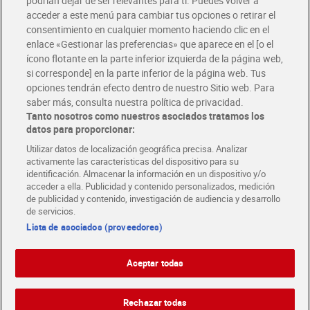
podrían dejar de ser relevantes para ti. Puedes volver a
Únete al CLUB Dia
acceder a este menú para cambiar tus opciones o retirar el
Disfruta las ventajas y ofertas exclusivas.
consentimiento en cualquier momento haciendo clic en el
Descárgate la APP Dia
enlace «Gestionar las preferencias» que aparece en el [o el
ícono flotante en la parte inferior izquierda de la página web,
Folletos y Tiendas
si corresponde] en la parte inferior de la página web. Tus
Descubre las mejores ofertas y busca tu tienda más cercana
opciones tendrán efecto dentro de nuestro Sitio web. Para
saber más, consulta nuestra política de privacidad.
Tanto nosotros como nuestros asociados tratamos los
Tarjeta MaX Dia
Te devuelve hasta 8€/mes de tus compras.
datos para proporcionar:
¡Solicita tu tarjeta de crédito aquí!
Utilizar datos de localización geográfica precisa. Analizar
activamente las características del dispositivo para su
RECETAS
COMER MEJOR CADA DIA
EMPLEO
identificación. Almacenar la información en un dispositivo y/o
acceder a ella. Publicidad y contenido personalizados, medición
COLABORA CON DIA
ABRE TU TIENDA
DIA CORPORATE
de publicidad y contenido, investigación de audiencia y desarrollo
de servicios.
Lista de asociados (proveedores)
Aceptar todas
Atención al cliente
Español
Español
Català
Rechazar todas